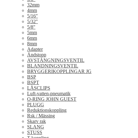
32mm
4mm
5/16"
5/32"
5/8"
5mm
6mm
8mm
Adapter
Ändstopp
AVSTÄNGNINGSVENTIL
BLANDNINGSVENTIL
BRYGGERIKOPPLINGAR JG
BSP
BSPT
LÅSCLIPS
Luft-vatten-pneumatik
O-RING JOHN GUEST
PLUGG
Reduktionskoppling
Rsk / Mässing
Skarv rak
SLANG
STUSS
T-koppling