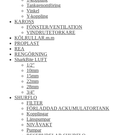
Tankgenomföring
Vinkel
Y-koppling
KAROSS
FÖNSTER/VENTILATION
VINDRUTETORKARE
KÖLRULLAR.m.m
PROPLAST
REA
RENGÖRNING
SharkBite LUFT
1/2"
10mm
15mm
22mm
28mm
3/4"
SHURFLO
FILTER
FÖRLADDAD ACKUMULATORTANK
Kopplingar
Länspumpar
NIVÅVAKT
Pumpar