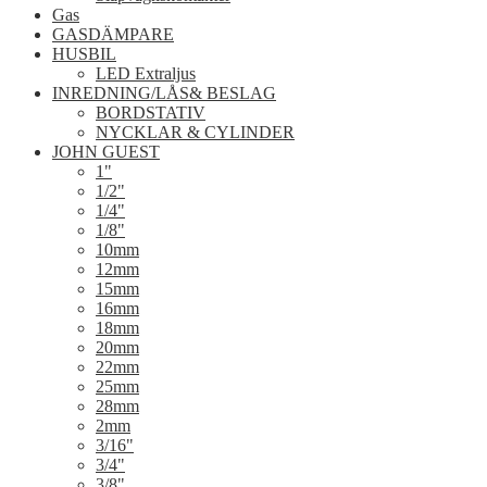
Gas
GASDÄMPARE
HUSBIL
LED Extraljus
INREDNING/LÅS& BESLAG
BORDSTATIV
NYCKLAR & CYLINDER
JOHN GUEST
1"
1/2"
1/4"
1/8"
10mm
12mm
15mm
16mm
18mm
20mm
22mm
25mm
28mm
2mm
3/16"
3/4"
3/8"