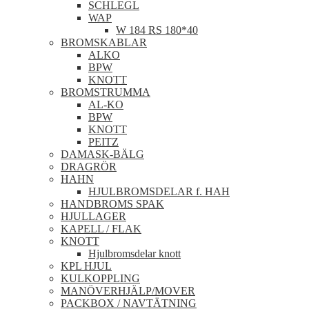
SCHLEGL
WAP
W 184 RS 180*40
BROMSKABLAR
ALKO
BPW
KNOTT
BROMSTRUMMA
AL-KO
BPW
KNOTT
PEITZ
DAMASK-BÄLG
DRAGRÖR
HAHN
HJULBROMSDELAR f. HAH
HANDBROMS SPAK
HJULLAGER
KAPELL / FLAK
KNOTT
Hjulbromsdelar knott
KPL HJUL
KULKOPPLING
MANÖVERHJÄLP/MOVER
PACKBOX / NAVTÄTNING