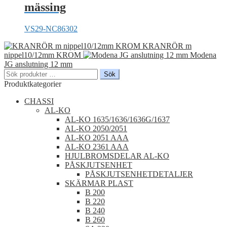
mässing
VS29-NC86302
KRANRÖR m
nippel10/12mm KROM
Modena
JG anslutning 12 mm
Sök
Sök
efter:
Produktkategorier
CHASSI
AL-KO
AL-KO 1635/1636/1636G/1637
AL-KO 2050/2051
AL-KO 2051 AAA
AL-KO 2361 AAA
HJULBROMSDELAR AL-KO
PÅSKJUTSENHET
PÅSKJUTSENHETDETALJER
SKÄRMAR PLAST
B 200
B 220
B 240
B 260