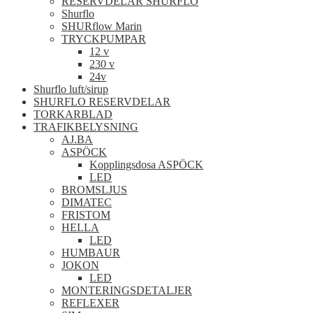
RESERVDELAR SHURFLO
Shurflo
SHURflow Marin
TRYCKPUMPAR
12 v
230 v
24v
Shurflo luft/sirup
SHURFLO RESERVDELAR
TORKARBLAD
TRAFIKBELYSNING
AJ.BA
ASPÖCK
Kopplingsdosa ASPÖCK
LED
BROMSLJUS
DIMATEC
FRISTOM
HELLA
LED
HUMBAUR
JOKON
LED
MONTERINGSDETALJER
REFLEXER