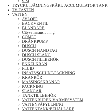
SIM
TRYCKUTJÄMNINGSKÄRL-ACCUMULATOR TANK
TV FÄSTEN
VATTEN
AVLOPP
BACKVENTIL
BLANDARE
Cityvattenanslutning
COMET
DRÄNKPUMP
DUSCH
DUSCH HANDTAG
DUSCH SLANG
DUSCHTILLBEHÖR
ENKELKRAN
FLUID
INSATS/SCHUNT/PACKNING
KRANRÖR
MÄSSINGSKRANAR
PACKNING
SLANGAR
TANKTILLBEHÖR
VATTENBUREN VÄRMESYSTEM
VATTENPÅFYLLNING
VATTENTANK/BEHÅLLARE