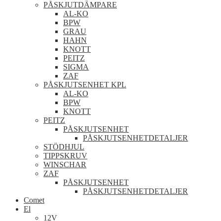
PÅSKJUTDÄMPARE
AL-KO
BPW
GRAU
HAHN
KNOTT
PEITZ
SIGMA
ZAF
PÅSKJUTSENHET KPL
AL-KO
BPW
KNOTT
PEITZ
PÅSKJUTSENHET
PÅSKJUTSENHETDETALJER
STÖDHJUL
TIPPSKRUV
WINSCHAR
ZAF
PÅSKJUTSENHET
PÅSKJUTSENHETDETALJER
Comet
El
12V