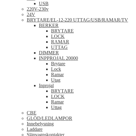
USB
220V-230v
24V
BRYTARE/EL-12-220 UTTAG/USB/RAMAR/TV
BERKER
BRYTARE
LOCK
RAMAR
UTTAG
DIMMER
INPPROJAL 20000
Brytare
Lock
Ramar
Utag
Inprojal
BRYTARE
LOCK
Ramar
Uttag
CBE
GLÖD/LEDLAMPOR
Innebelysning
Laddare
Släpvagnskontakter