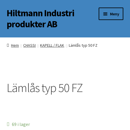
Hiltmann Industri
Hoppa
Hoppa
Meny
till
till
produkter AB
navigering
innehåll
Butik
Hem
CHASSI
KAPELL / FLAK
Lämlås typ 50 FZ
Om oss
Mitt Konto
Lämlås typ 50 FZ
69 i lager