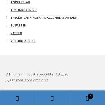
TORKARBLAD
TRAFIKBELYSNING
TRYCKUTJÄMNINGSKÄRL-ACCUMULATOR TANK
TV FÄSTEN
VATTEN
YTTERBELYSNING
© Hiltmann Industri produkter AB 2026
Byggt med WooCommerce
.
0
Sök
Sök