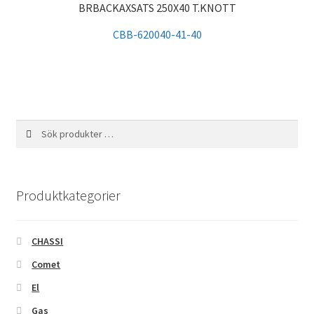
BRBACKAXSATS 250X40 T.KNOTT
CBB-620040-41-40
Sök
Sök
efter:
Produktkategorier
CHASSI
Comet
El
Gas