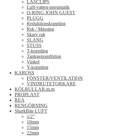
LÅSCLIPS
Luft-vatten-pneumatik
O-RING JOHN GUEST
PLUGG
Reduktionskoppling
Rsk / Mässing
Skarv rak
SLANG
STUSS
T-koppling
Tankgenomföring
Vinkel
Y-koppling
KAROSS
FÖNSTER/VENTILATION
VINDRUTETORKARE
KÖLRULLAR.m.m
PROPLAST
REA
RENGÖRNING
SharkBite LUFT
1/2"
10mm
15mm
22mm