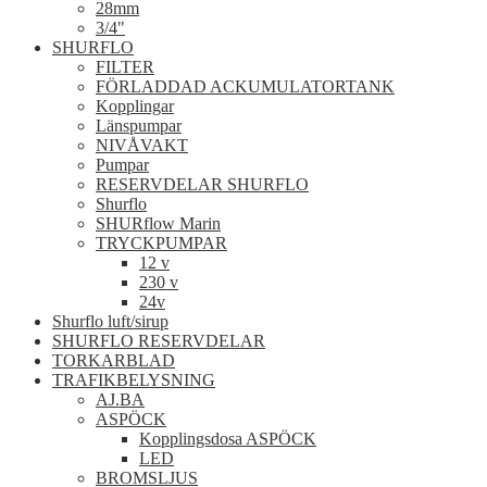
28mm
3/4"
SHURFLO
FILTER
FÖRLADDAD ACKUMULATORTANK
Kopplingar
Länspumpar
NIVÅVAKT
Pumpar
RESERVDELAR SHURFLO
Shurflo
SHURflow Marin
TRYCKPUMPAR
12 v
230 v
24v
Shurflo luft/sirup
SHURFLO RESERVDELAR
TORKARBLAD
TRAFIKBELYSNING
AJ.BA
ASPÖCK
Kopplingsdosa ASPÖCK
LED
BROMSLJUS