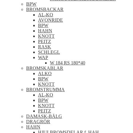
BPW
BROMSBACKAR
AL-KO
AVONRIDE
BPW
HAHN
KNOTT
PEITZ
RASK
SCHLEGL
WAP
W 184 RS 180*40
BROMSKABLAR
ALKO
BPW
KNOTT
BROMSTRUMMA
AL-KO
BPW
KNOTT
PEITZ
DAMASK-BÄLG
DRAGRÖR
HAHN
HJULBROMSDELAR f. HAH