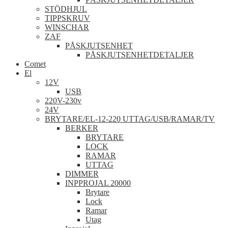
STÖDHJUL
TIPPSKRUV
WINSCHAR
ZAF
PÅSKJUTSENHET
PÅSKJUTSENHETDETALJER
Comet
El
12V
USB
220V-230v
24V
BRYTARE/EL-12-220 UTTAG/USB/RAMAR/TV
BERKER
BRYTARE
LOCK
RAMAR
UTTAG
DIMMER
INPPROJAL 20000
Brytare
Lock
Ramar
Utag