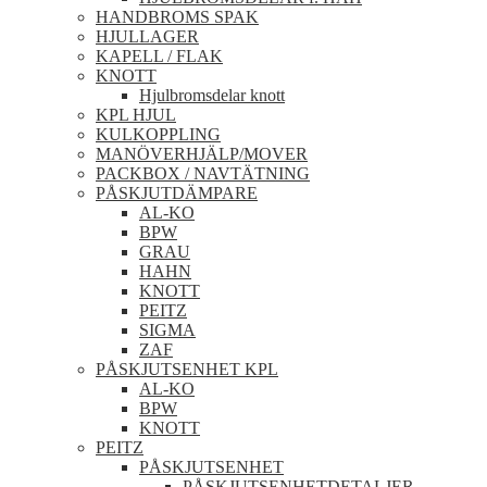
HANDBROMS SPAK
HJULLAGER
KAPELL / FLAK
KNOTT
Hjulbromsdelar knott
KPL HJUL
KULKOPPLING
MANÖVERHJÄLP/MOVER
PACKBOX / NAVTÄTNING
PÅSKJUTDÄMPARE
AL-KO
BPW
GRAU
HAHN
KNOTT
PEITZ
SIGMA
ZAF
PÅSKJUTSENHET KPL
AL-KO
BPW
KNOTT
PEITZ
PÅSKJUTSENHET
PÅSKJUTSENHETDETALJER