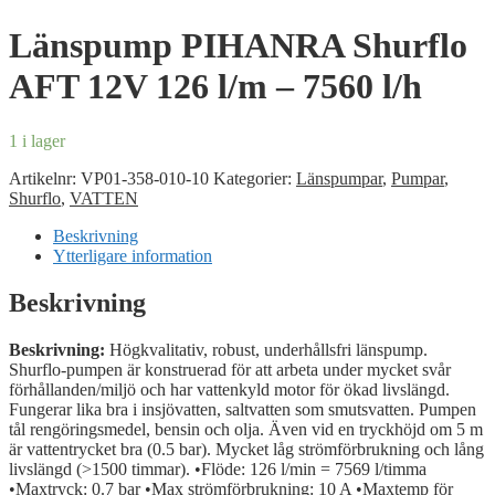
Länspump PIHANRA Shurflo
AFT 12V 126 l/m – 7560 l/h
1 i lager
Artikelnr:
VP01-358-010-10
Kategorier:
Länspumpar
,
Pumpar
,
Shurflo
,
VATTEN
Beskrivning
Ytterligare information
Beskrivning
Beskrivning:
Högkvalitativ, robust, underhållsfri länspump.
Shurflo-pumpen är konstruerad för att arbeta under mycket svår
förhållanden/miljö och har vattenkyld motor för ökad livslängd.
Fungerar lika bra i insjövatten, saltvatten som smutsvatten. Pumpen
tål rengöringsmedel, bensin och olja. Även vid en tryckhöjd om 5 m
är vattentrycket bra (0.5 bar). Mycket låg strömförbrukning och lång
livslängd (>1500 timmar). •Flöde: 126 l/min = 7569 l/timma
•Maxtryck: 0.7 bar •Max strömförbrukning: 10 A •Maxtemp för