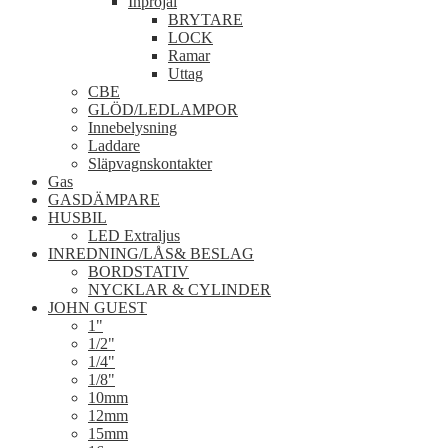
Inprojal
BRYTARE
LOCK
Ramar
Uttag
CBE
GLÖD/LEDLAMPOR
Innebelysning
Laddare
Släpvagnskontakter
Gas
GASDÄMPARE
HUSBIL
LED Extraljus
INREDNING/LÅS& BESLAG
BORDSTATIV
NYCKLAR & CYLINDER
JOHN GUEST
1"
1/2"
1/4"
1/8"
10mm
12mm
15mm