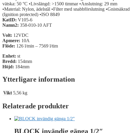
vätska: 50 °C •Livslängd: >1500 timmar •Anslutning: 29 mm
•Material: Nylon, ädelstål •Filter med snabbförslutning •Gnistsäkrad
(Ignition protected) •ISO 8849
KatID:
V105-6
Namn2:
358-010-10 AFT
Volt:
12VDC
Apmere:
10A
Flöde:
126 l/min – 7569 l/tim
Enhet:
st
Bredd:
154mm
Höjd:
184mm
Ytterligare information
Vikt
5,56 kg
Relaterade produkter
BLOCK invändig gänga 1/2″