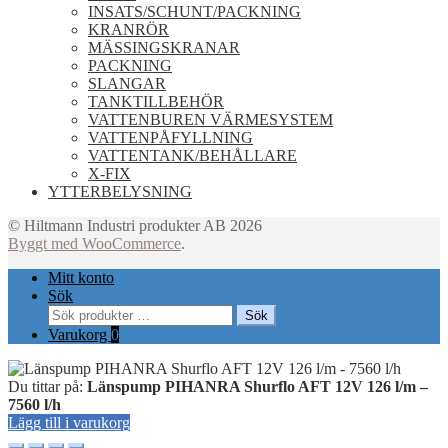
INSATS/SCHUNT/PACKNING
KRANRÖR
MÄSSINGSKRANAR
PACKNING
SLANGAR
TANKTILLBEHÖR
VATTENBUREN VÄRMESYSTEM
VATTENPÅFYLLNING
VATTENTANK/BEHÅLLARE
X-FIX
YTTERBELYSNING
© Hiltmann Industri produkter AB 2026
Byggt med WooCommerce
.
Mitt konto
Sök
Sök
Sök
efter:
Varukorg
0
Du tittar på:
Länspump PIHANRA Shurflo AFT 12V 126 l/m –
7560 l/h
Lägg till i varukorg