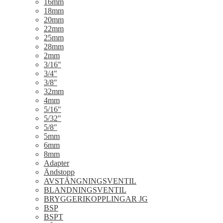
16mm
18mm
20mm
22mm
25mm
28mm
2mm
3/16"
3/4"
3/8"
32mm
4mm
5/16"
5/32"
5/8"
5mm
6mm
8mm
Adapter
Ändstopp
AVSTÄNGNINGSVENTIL
BLANDNINGSVENTIL
BRYGGERIKOPPLINGAR JG
BSP
BSPT