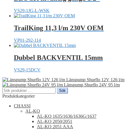
VS29-1JG-L-WSK
TrailKing 11,3 l/m 230V OEM
VP01-292-114
Dubbel BACKVENTIL 15mm
VS29-15DCV
Länspump Shurflo 12V 126 l/m
Länspump Shurflo 24V 95 l/m
Sök
Sök
efter:
Produktkategorier
CHASSI
AL-KO
AL-KO 1635/1636/1636G/1637
AL-KO 2050/2051
AL-KO 2051 AAA