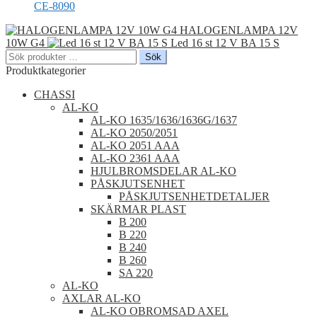
CE-8090
HALOGENLAMPA 12V
10W G4
Led 16 st 12 V BA 15 S
Sök
Sök
efter:
Produktkategorier
CHASSI
AL-KO
AL-KO 1635/1636/1636G/1637
AL-KO 2050/2051
AL-KO 2051 AAA
AL-KO 2361 AAA
HJULBROMSDELAR AL-KO
PÅSKJUTSENHET
PÅSKJUTSENHETDETALJER
SKÄRMAR PLAST
B 200
B 220
B 240
B 260
SA 220
AL-KO
AXLAR AL-KO
AL-KO OBROMSAD AXEL