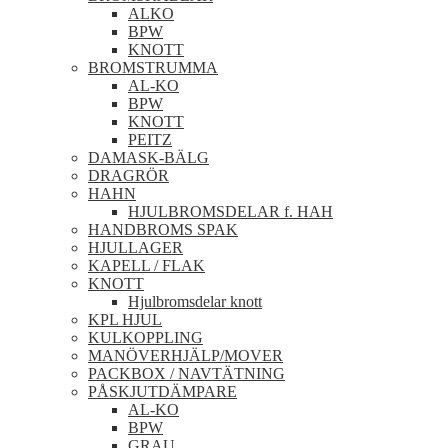
ALKO
BPW
KNOTT
BROMSTRUMMA
AL-KO
BPW
KNOTT
PEITZ
DAMASK-BÄLG
DRAGRÖR
HAHN
HJULBROMSDELAR f. HAH
HANDBROMS SPAK
HJULLAGER
KAPELL / FLAK
KNOTT
Hjulbromsdelar knott
KPL HJUL
KULKOPPLING
MANÖVERHJÄLP/MOVER
PACKBOX / NAVTÄTNING
PÅSKJUTDÄMPARE
AL-KO
BPW
GRAU