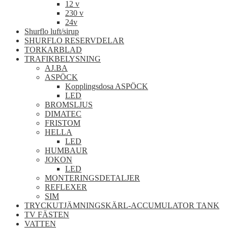
12 v
230 v
24v
Shurflo luft/sirup
SHURFLO RESERVDELAR
TORKARBLAD
TRAFIKBELYSNING
AJ.BA
ASPÖCK
Kopplingsdosa ASPÖCK
LED
BROMSLJUS
DIMATEC
FRISTOM
HELLA
LED
HUMBAUR
JOKON
LED
MONTERINGSDETALJER
REFLEXER
SIM
TRYCKUTJÄMNINGSKÄRL-ACCUMULATOR TANK
TV FÄSTEN
VATTEN