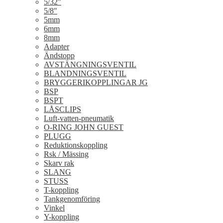
5/32"
5/8"
5mm
6mm
8mm
Adapter
Ändstopp
AVSTÄNGNINGSVENTIL
BLANDNINGSVENTIL
BRYGGERIKOPPLINGAR JG
BSP
BSPT
LÅSCLIPS
Luft-vatten-pneumatik
O-RING JOHN GUEST
PLUGG
Reduktionskoppling
Rsk / Mässing
Skarv rak
SLANG
STUSS
T-koppling
Tankgenomföring
Vinkel
Y-koppling