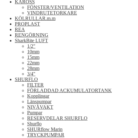
KAROSS
FÖNSTER/VENTILATION
VINDRUTETORKARE
KÖLRULLAR.m.m
PROPLAST
REA
RENGÖRNING
SharkBite LUFT
1/2"
10mm
15mm
22mm
28mm
3/4"
SHURFLO
FILTER
FÖRLADDAD ACKUMULATORTANK
Kopplingar
Länspumpar
NIVÅVAKT
Pumpar
RESERVDELAR SHURFLO
Shurflo
SHURflow Marin
TRYCKPUMPAR