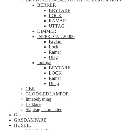
BERKER
BRYTARE
LOCK
RAMAR
UTTAG
DIMMER
INPPROJAL 20000
Brytare
Lock
Ramar
Utag
Inprojal
BRYTARE
LOCK
Ramar
Uttag
CBE
GLÖD/LEDLAMPOR
Innebelysning
Laddare
Släpvagnskontakter
Gas
GASDÄMPARE
HUSBIL