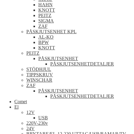
HAHN
KNOTT
PEITZ
SIGMA
ZAF
PÅSKJUTSENHET KPL
AL-KO
BPW
KNOTT
PEITZ
PÅSKJUTSENHET
PÅSKJUTSENHETDETALJER
STÖDHJUL
TIPPSKRUV
WINSCHAR
ZAF
PÅSKJUTSENHET
PÅSKJUTSENHETDETALJER
Comet
El
12V
USB
220V-230v
24V
BRYTARE/EL-12-220 UTTAG/USB/RAMAR/TV