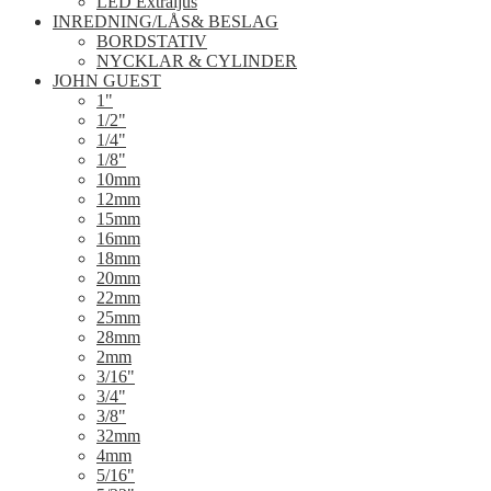
LED Extraljus
INREDNING/LÅS& BESLAG
BORDSTATIV
NYCKLAR & CYLINDER
JOHN GUEST
1"
1/2"
1/4"
1/8"
10mm
12mm
15mm
16mm
18mm
20mm
22mm
25mm
28mm
2mm
3/16"
3/4"
3/8"
32mm
4mm
5/16"