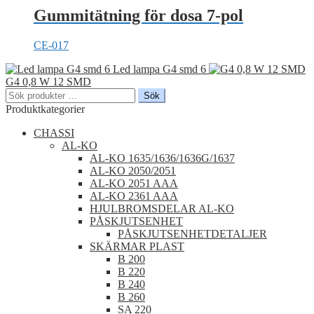
Gummitätning för dosa 7-pol
CE-017
Led lampa G4 smd 6
G4 0,8 W 12 SMD
Sök
Sök
efter:
Produktkategorier
CHASSI
AL-KO
AL-KO 1635/1636/1636G/1637
AL-KO 2050/2051
AL-KO 2051 AAA
AL-KO 2361 AAA
HJULBROMSDELAR AL-KO
PÅSKJUTSENHET
PÅSKJUTSENHETDETALJER
SKÄRMAR PLAST
B 200
B 220
B 240
B 260
SA 220