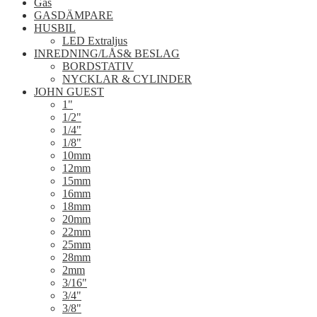
Gas
GASDÄMPARE
HUSBIL
LED Extraljus
INREDNING/LÅS& BESLAG
BORDSTATIV
NYCKLAR & CYLINDER
JOHN GUEST
1"
1/2"
1/4"
1/8"
10mm
12mm
15mm
16mm
18mm
20mm
22mm
25mm
28mm
2mm
3/16"
3/4"
3/8"