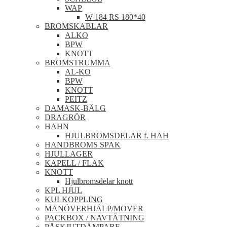
WAP
W 184 RS 180*40
BROMSKABLAR
ALKO
BPW
KNOTT
BROMSTRUMMA
AL-KO
BPW
KNOTT
PEITZ
DAMASK-BÄLG
DRAGRÖR
HAHN
HJULBROMSDELAR f. HAH
HANDBROMS SPAK
HJULLAGER
KAPELL / FLAK
KNOTT
Hjulbromsdelar knott
KPL HJUL
KULKOPPLING
MANÖVERHJÄLP/MOVER
PACKBOX / NAVTÄTNING
PÅSKJUTDÄMPARE