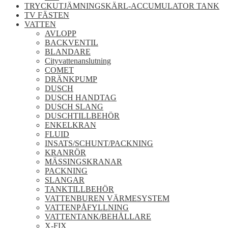
TRYCKUTJÄMNINGSKÄRL-ACCUMULATOR TANK
TV FÄSTEN
VATTEN
AVLOPP
BACKVENTIL
BLANDARE
Cityvattenanslutning
COMET
DRÄNKPUMP
DUSCH
DUSCH HANDTAG
DUSCH SLANG
DUSCHTILLBEHÖR
ENKELKRAN
FLUID
INSATS/SCHUNT/PACKNING
KRANRÖR
MÄSSINGSKRANAR
PACKNING
SLANGAR
TANKTILLBEHÖR
VATTENBUREN VÄRMESYSTEM
VATTENPÅFYLLNING
VATTENTANK/BEHÅLLARE
X-FIX