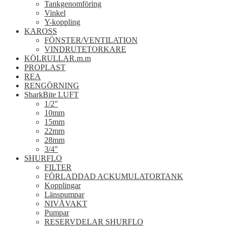
Tankgenomföring
Vinkel
Y-koppling
KAROSS
FÖNSTER/VENTILATION
VINDRUTETORKARE
KÖLRULLAR.m.m
PROPLAST
REA
RENGÖRNING
SharkBite LUFT
1/2"
10mm
15mm
22mm
28mm
3/4"
SHURFLO
FILTER
FÖRLADDAD ACKUMULATORTANK
Kopplingar
Länspumpar
NIVÅVAKT
Pumpar
RESERVDELAR SHURFLO