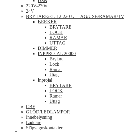
USB
220V-230v
24V
BRYTARE/EL-12-220 UTTAG/USB/RAMAR/TV
BERKER
BRYTARE
LOCK
RAMAR
UTTAG
DIMMER
INPPROJAL 20000
Brytare
Lock
Ramar
Utag
Inprojal
BRYTARE
LOCK
Ramar
Uttag
CBE
GLÖD/LEDLAMPOR
Innebelysning
Laddare
Släpvagnskontakter