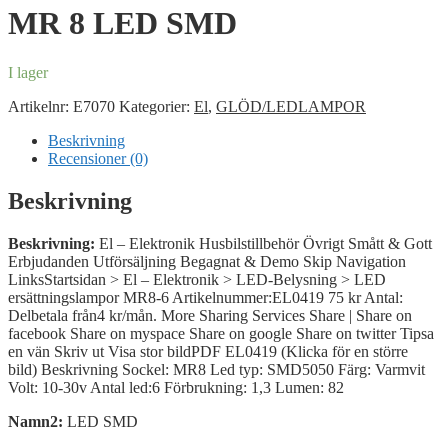
MR 8 LED SMD
I lager
Artikelnr:
E7070
Kategorier:
El
,
GLÖD/LEDLAMPOR
Beskrivning
Recensioner (0)
Beskrivning
Beskrivning:
El – Elektronik Husbilstillbehör Övrigt Smått & Gott
Erbjudanden Utförsäljning Begagnat & Demo Skip Navigation
LinksStartsidan > El – Elektronik > LED-Belysning > LED
ersättningslampor MR8-6 Artikelnummer:EL0419 75 kr Antal:
Delbetala från4 kr/mån. More Sharing Services Share | Share on
facebook Share on myspace Share on google Share on twitter Tipsa
en vän Skriv ut Visa stor bildPDF EL0419 (Klicka för en större
bild) Beskrivning Sockel: MR8 Led typ: SMD5050 Färg: Varmvit
Volt: 10-30v Antal led:6 Förbrukning: 1,3 Lumen: 82
Namn2:
LED SMD