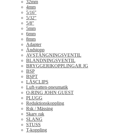
32mm
4mm
5/16"
5/32"
5/8"
5mm
6mm
8mm
Adapter
Ändstopp
AVSTÄNGNINGSVENTIL
BLANDNINGSVENTIL
BRYGGERIKOPPLINGAR JG
BSP
BSPT
LÅSCLIPS
Luft-vatten-pneumatik
O-RING JOHN GUEST
PLUGG
Reduktionskoppling
Rsk / Mässing
Skarv rak
SLANG
STUSS
T-koppling