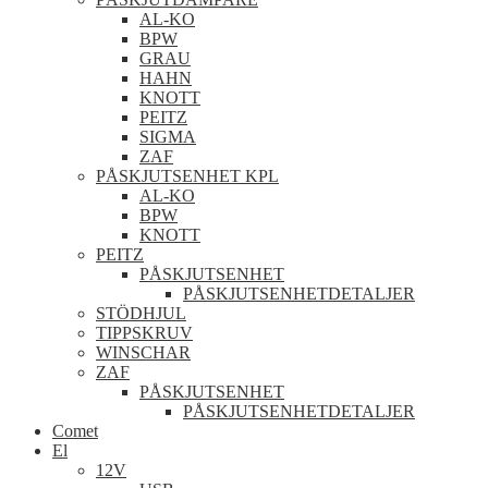
AL-KO
BPW
GRAU
HAHN
KNOTT
PEITZ
SIGMA
ZAF
PÅSKJUTSENHET KPL
AL-KO
BPW
KNOTT
PEITZ
PÅSKJUTSENHET
PÅSKJUTSENHETDETALJER
STÖDHJUL
TIPPSKRUV
WINSCHAR
ZAF
PÅSKJUTSENHET
PÅSKJUTSENHETDETALJER
Comet
El
12V