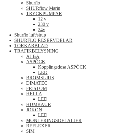
Shurflo
SHURflow Marin
TRYCKPUMPAR
12 v
230 v
24v
Shurflo luft/sirup
SHURFLO RESERVDELAR
TORKARBLAD
TRAFIKBELYSNING
AJ.BA
ASPÖCK
Kopplingsdosa ASPÖCK
LED
BROMSLJUS
DIMATEC
FRISTOM
HELLA
LED
HUMBAUR
JOKON
LED
MONTERINGSDETALJER
REFLEXER
SIM