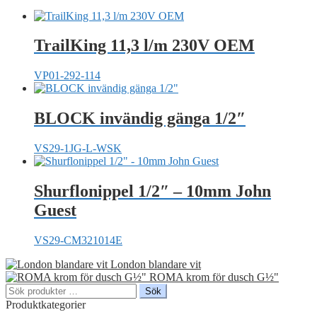
TrailKing 11,3 l/m 230V OEM
VP01-292-114
BLOCK invändig gänga 1/2″
VS29-1JG-L-WSK
Shurflonippel 1/2″ – 10mm John
Guest
VS29-CM321014E
London blandare vit
ROMA krom för dusch G½"
Sök
Sök
efter:
Produktkategorier