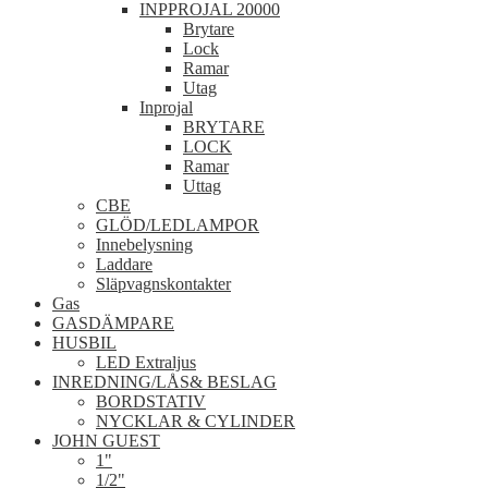
INPPROJAL 20000
Brytare
Lock
Ramar
Utag
Inprojal
BRYTARE
LOCK
Ramar
Uttag
CBE
GLÖD/LEDLAMPOR
Innebelysning
Laddare
Släpvagnskontakter
Gas
GASDÄMPARE
HUSBIL
LED Extraljus
INREDNING/LÅS& BESLAG
BORDSTATIV
NYCKLAR & CYLINDER
JOHN GUEST
1"
1/2"