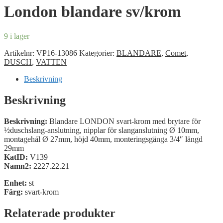
London blandare sv/krom
9 i lager
Artikelnr:
VP16-13086
Kategorier:
BLANDARE
,
Comet
,
DUSCH
,
VATTEN
Beskrivning
Beskrivning
Beskrivning:
Blandare LONDON svart-krom med brytare för
½duschslang-anslutning, nipplar för slanganslutning Ø 10mm,
montagehål Ø 27mm, höjd 40mm, monteringsgänga 3/4″ längd
29mm
KatID:
V139
Namn2:
2227.22.21
Enhet:
st
Färg:
svart-krom
Relaterade produkter