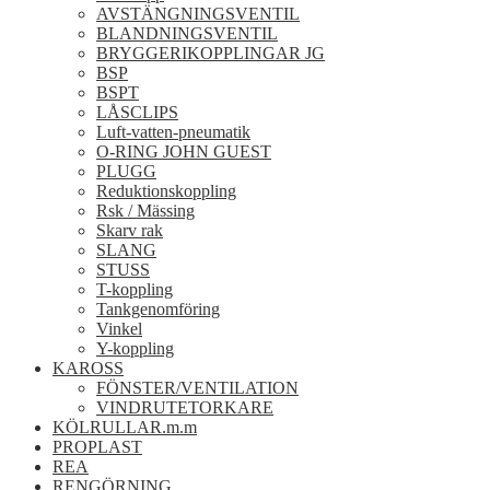
AVSTÄNGNINGSVENTIL
BLANDNINGSVENTIL
BRYGGERIKOPPLINGAR JG
BSP
BSPT
LÅSCLIPS
Luft-vatten-pneumatik
O-RING JOHN GUEST
PLUGG
Reduktionskoppling
Rsk / Mässing
Skarv rak
SLANG
STUSS
T-koppling
Tankgenomföring
Vinkel
Y-koppling
KAROSS
FÖNSTER/VENTILATION
VINDRUTETORKARE
KÖLRULLAR.m.m
PROPLAST
REA
RENGÖRNING