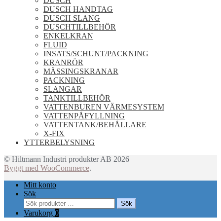
DUSCH
DUSCH HANDTAG
DUSCH SLANG
DUSCHTILLBEHÖR
ENKELKRAN
FLUID
INSATS/SCHUNT/PACKNING
KRANRÖR
MÄSSINGSKRANAR
PACKNING
SLANGAR
TANKTILLBEHÖR
VATTENBUREN VÄRMESYSTEM
VATTENPÅFYLLNING
VATTENTANK/BEHÅLLARE
X-FIX
YTTERBELYSNING
© Hiltmann Industri produkter AB 2026
Byggt med WooCommerce
.
Mitt konto
Sök
Sök
Sök
efter:
Varukorg
0