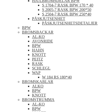
HJULBROMSDELAR BPW
S 1704-7 RASK BPW 170 * 40
S 2005-7 RASK BPW 200*50
S 2504-7 RASK BPW 250*40
PÅSKJUTSENHET
PÅSKJUTSENHETSDETALJER
BPW
BROMSBACKAR
AL-KO
AVONRIDE
BPW
HAHN
KNOTT
PEITZ
RASK
SCHLEGL
WAP
W 184 RS 180*40
BROMSKABLAR
ALKO
BPW
KNOTT
BROMSTRUMMA
AL-KO
BPW