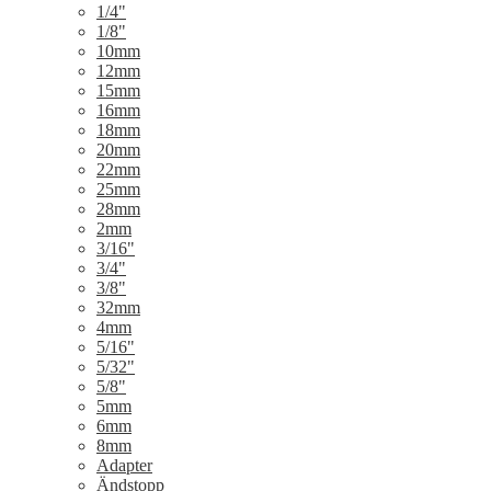
1/4"
1/8"
10mm
12mm
15mm
16mm
18mm
20mm
22mm
25mm
28mm
2mm
3/16"
3/4"
3/8"
32mm
4mm
5/16"
5/32"
5/8"
5mm
6mm
8mm
Adapter
Ändstopp