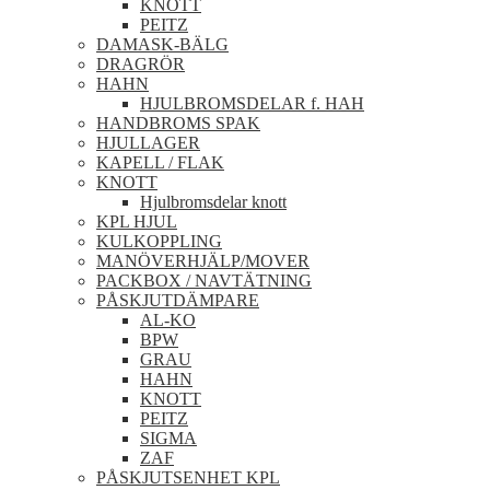
KNOTT
PEITZ
DAMASK-BÄLG
DRAGRÖR
HAHN
HJULBROMSDELAR f. HAH
HANDBROMS SPAK
HJULLAGER
KAPELL / FLAK
KNOTT
Hjulbromsdelar knott
KPL HJUL
KULKOPPLING
MANÖVERHJÄLP/MOVER
PACKBOX / NAVTÄTNING
PÅSKJUTDÄMPARE
AL-KO
BPW
GRAU
HAHN
KNOTT
PEITZ
SIGMA
ZAF
PÅSKJUTSENHET KPL