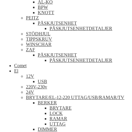
AL-KO
BPW
KNOTT
PEITZ
PÅSKJUTSENHET
PÅSKJUTSENHETDETALJER
STÖDHJUL
TIPPSKRUV
WINSCHAR
ZAF
PÅSKJUTSENHET
PÅSKJUTSENHETDETALJER
Comet
El
12V
USB
220V-230v
24V
BRYTARE/EL-12-220 UTTAG/USB/RAMAR/TV
BERKER
BRYTARE
LOCK
RAMAR
UTTAG
DIMMER