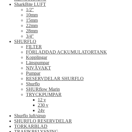
SharkBite LUFT
1/2"
10mm
15mm
22mm
28mm
3/4"
SHURFLO
FILTER
FÖRLADDAD ACKUMULATORTANK
Kopplingar
Länspumpar
NIVÅVAKT
Pumpar
RESERVDELAR SHURFLO
Shurflo
SHURflow Marin
TRYCKPUMPAR
12 v
230 v
24v
Shurflo luft/sirup
SHURFLO RESERVDELAR
TORKARBLAD
TRAFIKBELYSNING