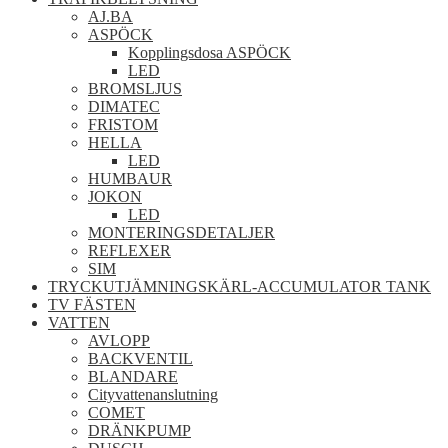
AJ.BA
ASPÖCK
Kopplingsdosa ASPÖCK
LED
BROMSLJUS
DIMATEC
FRISTOM
HELLA
LED
HUMBAUR
JOKON
LED
MONTERINGSDETALJER
REFLEXER
SIM
TRYCKUTJÄMNINGSKÄRL-ACCUMULATOR TANK
TV FÄSTEN
VATTEN
AVLOPP
BACKVENTIL
BLANDARE
Cityvattenanslutning
COMET
DRÄNKPUMP