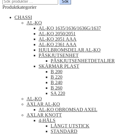
Sök
Sök
efter:
Produktkategorier
CHASSI
AL-KO
AL-KO 1635/1636/1636G/1637
AL-KO 2050/2051
AL-KO 2051 AAA
AL-KO 2361 AAA
HJULBROMSDELAR AL-KO
PÅSKJUTSENHET
PÅSKJUTSENHETDETALJER
SKÄRMAR PLAST
B 200
B 220
B 240
B 260
SA 220
AL-KO
AXLAR AL-KO
AL-KO OBROMSAD AXEL
AXLAR KNOTT
4-HÅLS
LÅNGT UTSTICK
STANDARD