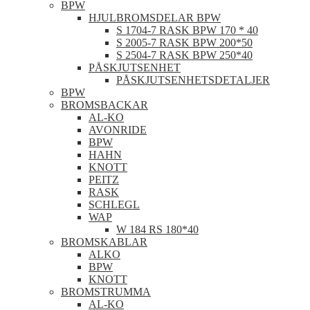
BPW
HJULBROMSDELAR BPW
S 1704-7 RASK BPW 170 * 40
S 2005-7 RASK BPW 200*50
S 2504-7 RASK BPW 250*40
PÅSKJUTSENHET
PÅSKJUTSENHETSDETALJER
BPW
BROMSBACKAR
AL-KO
AVONRIDE
BPW
HAHN
KNOTT
PEITZ
RASK
SCHLEGL
WAP
W 184 RS 180*40
BROMSKABLAR
ALKO
BPW
KNOTT
BROMSTRUMMA
AL-KO