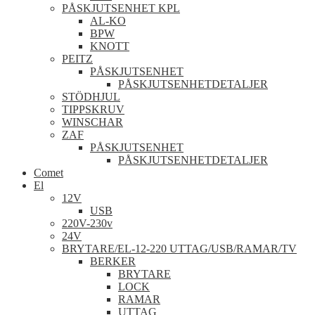
PÅSKJUTSENHET KPL
AL-KO
BPW
KNOTT
PEITZ
PÅSKJUTSENHET
PÅSKJUTSENHETDETALJER
STÖDHJUL
TIPPSKRUV
WINSCHAR
ZAF
PÅSKJUTSENHET
PÅSKJUTSENHETDETALJER
Comet
El
12V
USB
220V-230v
24V
BRYTARE/EL-12-220 UTTAG/USB/RAMAR/TV
BERKER
BRYTARE
LOCK
RAMAR
UTTAG