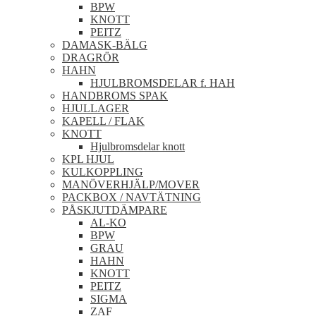
BPW
KNOTT
PEITZ
DAMASK-BÄLG
DRAGRÖR
HAHN
HJULBROMSDELAR f. HAH
HANDBROMS SPAK
HJULLAGER
KAPELL / FLAK
KNOTT
Hjulbromsdelar knott
KPL HJUL
KULKOPPLING
MANÖVERHJÄLP/MOVER
PACKBOX / NAVTÄTNING
PÅSKJUTDÄMPARE
AL-KO
BPW
GRAU
HAHN
KNOTT
PEITZ
SIGMA
ZAF