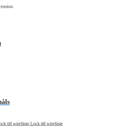
cension.
m
åls
Lock till wirefäste