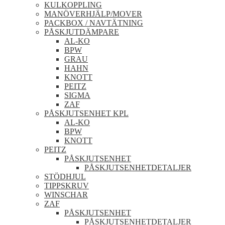
KULKOPPLING
MANÖVERHJÄLP/MOVER
PACKBOX / NAVTÄTNING
PÅSKJUTDÄMPARE
AL-KO
BPW
GRAU
HAHN
KNOTT
PEITZ
SIGMA
ZAF
PÅSKJUTSENHET KPL
AL-KO
BPW
KNOTT
PEITZ
PÅSKJUTSENHET
PÅSKJUTSENHETDETALJER
STÖDHJUL
TIPPSKRUV
WINSCHAR
ZAF
PÅSKJUTSENHET
PÅSKJUTSENHETDETALJER