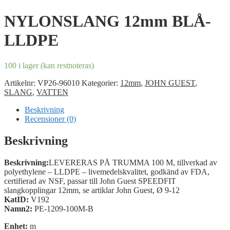
NYLONSLANG 12mm BLÅ-
LLDPE
100 i lager (kan restnoteras)
Artikelnr:
VP26-96010
Kategorier:
12mm
,
JOHN GUEST
,
SLANG
,
VATTEN
Beskrivning
Recensioner (0)
Beskrivning
Beskrivning:
LEVERERAS PÅ TRUMMA 100 M, tillverkad av
polyethylene – LLDPE – livemedelskvalitet, godkänd av FDA,
certifierad av NSF, passar till John Guest SPEEDFIT
slangkopplingar 12mm, se artiklar John Guest, Ø 9-12
KatID:
V192
Namn2:
PE-1209-100M-B
Enhet:
m