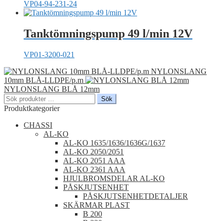
VP04-94-231-24
Tanktömningspump 49 l/min 12V
VP01-3200-021
NYLONSLANG
10mm BLÅ-LLDPE/p.m
NYLONSLANG BLÅ 12mm
Sök
Sök
efter:
Produktkategorier
CHASSI
AL-KO
AL-KO 1635/1636/1636G/1637
AL-KO 2050/2051
AL-KO 2051 AAA
AL-KO 2361 AAA
HJULBROMSDELAR AL-KO
PÅSKJUTSENHET
PÅSKJUTSENHETDETALJER
SKÄRMAR PLAST
B 200