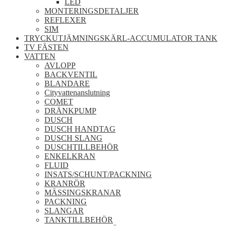
LED
MONTERINGSDETALJER
REFLEXER
SIM
TRYCKUTJÄMNINGSKÄRL-ACCUMULATOR TANK
TV FÄSTEN
VATTEN
AVLOPP
BACKVENTIL
BLANDARE
Cityvattenanslutning
COMET
DRÄNKPUMP
DUSCH
DUSCH HANDTAG
DUSCH SLANG
DUSCHTILLBEHÖR
ENKELKRAN
FLUID
INSATS/SCHUNT/PACKNING
KRANRÖR
MÄSSINGSKRANAR
PACKNING
SLANGAR
TANKTILLBEHÖR