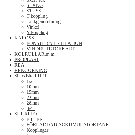
SLANG
STUSS
T-koppling
Tankgenomföring
Vinkel
Y-koppling
KAROSS
FÖNSTER/VENTILATION
VINDRUTETORKARE
KÖLRULLAR.m.m
PROPLAST
REA
RENGÖRNING
SharkBite LUFT
1/2"
10mm
15mm
22mm
28mm
3/4"
SHURFLO
FILTER
FÖRLADDAD ACKUMULATORTANK
Kopplingar