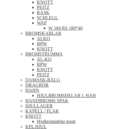
KNOTT
PEITZ
RASK
SCHLEGL
WAP
W 184 RS 180*40
BROMSKABLAR
ALKO
BPW
KNOTT
BROMSTRUMMA
AL-KO
BPW
KNOTT
PEITZ
DAMASK-BÄLG
DRAGRÖR
HAHN
HJULBROMSDELAR f. HAH
HANDBROMS SPAK
HJULLAGER
KAPELL / FLAK
KNOTT
Hjulbromsdelar knott
KPL HJUL