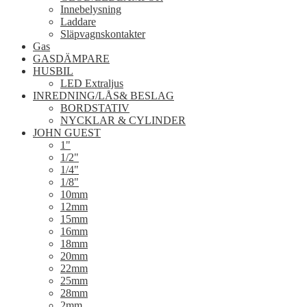
Innebelysning
Laddare
Släpvagnskontakter
Gas
GASDÄMPARE
HUSBIL
LED Extraljus
INREDNING/LÅS& BESLAG
BORDSTATIV
NYCKLAR & CYLINDER
JOHN GUEST
1"
1/2"
1/4"
1/8"
10mm
12mm
15mm
16mm
18mm
20mm
22mm
25mm
28mm
2mm