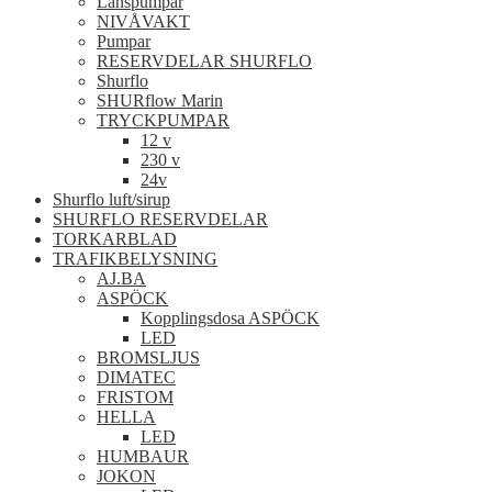
Länspumpar
NIVÅVAKT
Pumpar
RESERVDELAR SHURFLO
Shurflo
SHURflow Marin
TRYCKPUMPAR
12 v
230 v
24v
Shurflo luft/sirup
SHURFLO RESERVDELAR
TORKARBLAD
TRAFIKBELYSNING
AJ.BA
ASPÖCK
Kopplingsdosa ASPÖCK
LED
BROMSLJUS
DIMATEC
FRISTOM
HELLA
LED
HUMBAUR
JOKON