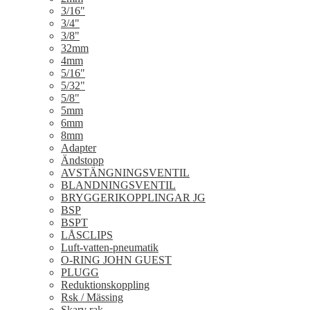
3/16"
3/4"
3/8"
32mm
4mm
5/16"
5/32"
5/8"
5mm
6mm
8mm
Adapter
Ändstopp
AVSTÄNGNINGSVENTIL
BLANDNINGSVENTIL
BRYGGERIKOPPLINGAR JG
BSP
BSPT
LÅSCLIPS
Luft-vatten-pneumatik
O-RING JOHN GUEST
PLUGG
Reduktionskoppling
Rsk / Mässing
Skarv rak