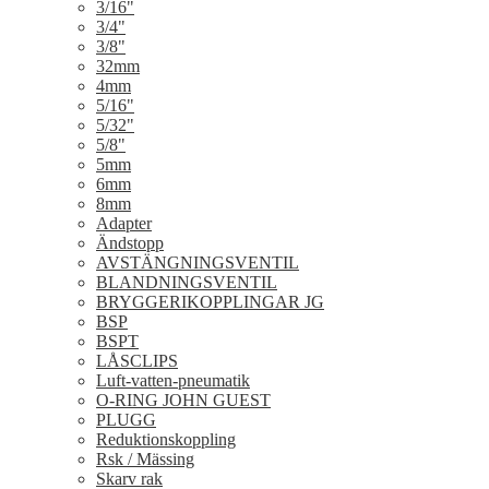
3/16"
3/4"
3/8"
32mm
4mm
5/16"
5/32"
5/8"
5mm
6mm
8mm
Adapter
Ändstopp
AVSTÄNGNINGSVENTIL
BLANDNINGSVENTIL
BRYGGERIKOPPLINGAR JG
BSP
BSPT
LÅSCLIPS
Luft-vatten-pneumatik
O-RING JOHN GUEST
PLUGG
Reduktionskoppling
Rsk / Mässing
Skarv rak