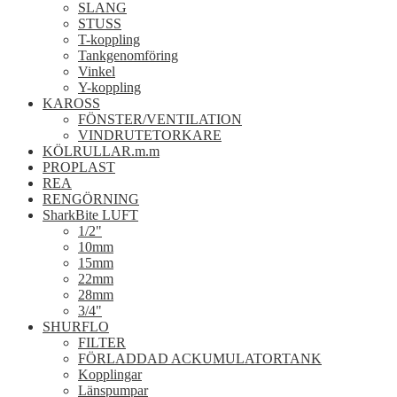
SLANG
STUSS
T-koppling
Tankgenomföring
Vinkel
Y-koppling
KAROSS
FÖNSTER/VENTILATION
VINDRUTETORKARE
KÖLRULLAR.m.m
PROPLAST
REA
RENGÖRNING
SharkBite LUFT
1/2"
10mm
15mm
22mm
28mm
3/4"
SHURFLO
FILTER
FÖRLADDAD ACKUMULATORTANK
Kopplingar
Länspumpar