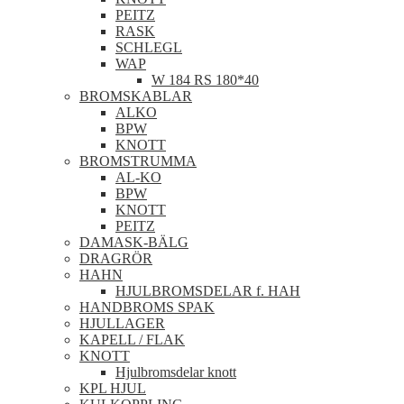
PEITZ
RASK
SCHLEGL
WAP
W 184 RS 180*40
BROMSKABLAR
ALKO
BPW
KNOTT
BROMSTRUMMA
AL-KO
BPW
KNOTT
PEITZ
DAMASK-BÄLG
DRAGRÖR
HAHN
HJULBROMSDELAR f. HAH
HANDBROMS SPAK
HJULLAGER
KAPELL / FLAK
KNOTT
Hjulbromsdelar knott
KPL HJUL