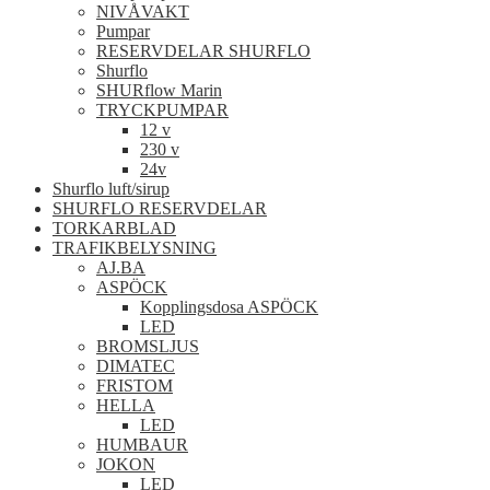
NIVÅVAKT
Pumpar
RESERVDELAR SHURFLO
Shurflo
SHURflow Marin
TRYCKPUMPAR
12 v
230 v
24v
Shurflo luft/sirup
SHURFLO RESERVDELAR
TORKARBLAD
TRAFIKBELYSNING
AJ.BA
ASPÖCK
Kopplingsdosa ASPÖCK
LED
BROMSLJUS
DIMATEC
FRISTOM
HELLA
LED
HUMBAUR
JOKON
LED