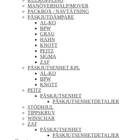
KULKOPPLING
MANÖVERHJÄLP/MOVER
PACKBOX / NAVTÄTNING
PÅSKJUTDÄMPARE
AL-KO
BPW
GRAU
HAHN
KNOTT
PEITZ
SIGMA
ZAF
PÅSKJUTSENHET KPL
AL-KO
BPW
KNOTT
PEITZ
PÅSKJUTSENHET
PÅSKJUTSENHETDETALJER
STÖDHJUL
TIPPSKRUV
WINSCHAR
ZAF
PÅSKJUTSENHET
PÅSKJUTSENHETDETALJER