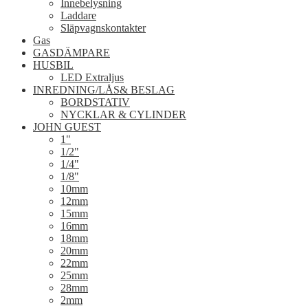
Innebelysning
Laddare
Släpvagnskontakter
Gas
GASDÄMPARE
HUSBIL
LED Extraljus
INREDNING/LÅS& BESLAG
BORDSTATIV
NYCKLAR & CYLINDER
JOHN GUEST
1"
1/2"
1/4"
1/8"
10mm
12mm
15mm
16mm
18mm
20mm
22mm
25mm
28mm
2mm