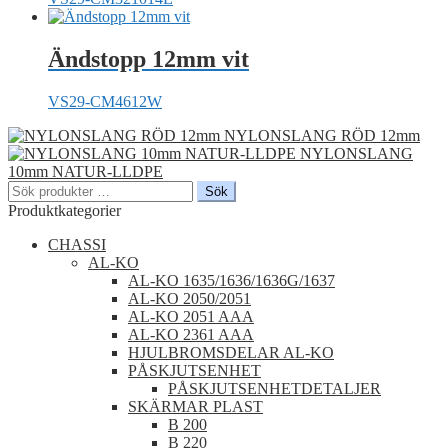
Ändstopp 12mm vit
VS29-CM4612W
NYLONSLANG RÖD 12mm
NYLONSLANG
10mm NATUR-LLDPE
Sök
Sök
efter:
Produktkategorier
CHASSI
AL-KO
AL-KO 1635/1636/1636G/1637
AL-KO 2050/2051
AL-KO 2051 AAA
AL-KO 2361 AAA
HJULBROMSDELAR AL-KO
PÅSKJUTSENHET
PÅSKJUTSENHETDETALJER
SKÄRMAR PLAST
B 200
B 220