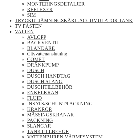
MONTERINGSDETALJER
REFLEXER
SIM
TRYCKUTJÄMNINGSKÄRL-ACCUMULATOR TANK
TV FÄSTEN
VATTEN
AVLOPP
BACKVENTIL
BLANDARE
Cityvattenanslutning
COMET
DRÄNKPUMP
DUSCH
DUSCH HANDTAG
DUSCH SLANG
DUSCHTILLBEHÖR
ENKELKRAN
FLUID
INSATS/SCHUNT/PACKNING
KRANRÖR
MÄSSINGSKRANAR
PACKNING
SLANGAR
TANKTILLBEHÖR
VATTENBUREN VÄRMESYSTEM