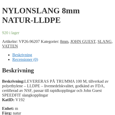
NYLONSLANG 8mm
NATUR-LLDPE
920 i lager
Artikelnr:
VP26-96207
Kategorier:
8mm
,
JOHN GUEST
,
SLANG
,
VATTEN
Beskrivning
Recensioner (0)
Beskrivning
Beskrivning:
LEVERERAS PÅ TRUMMA 100 M, tillverkad av
polyethylene – LLDPE – livemedelskvalitet, godkänd av FDA,
certifierad av NSF, passar till rapidkopplingar och John Guest
SPEEDFIT slangkopplingar
KatID:
V192
Enhet:
m
Färg:
natur