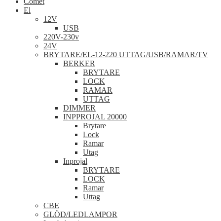
Comet
El
12V
USB
220V-230v
24V
BRYTARE/EL-12-220 UTTAG/USB/RAMAR/TV
BERKER
BRYTARE
LOCK
RAMAR
UTTAG
DIMMER
INPPROJAL 20000
Brytare
Lock
Ramar
Utag
Inprojal
BRYTARE
LOCK
Ramar
Uttag
CBE
GLÖD/LEDLAMPOR