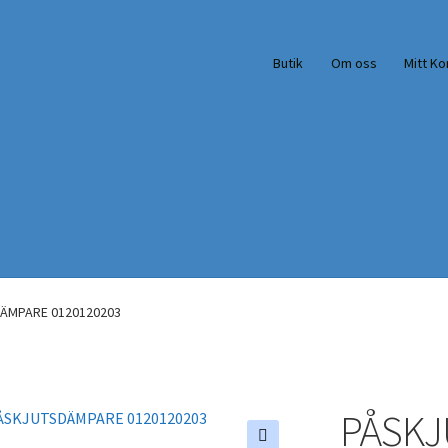
Butik
Om oss
Mitt Ko
ÄMPARE 0120120203
PÅSKJ