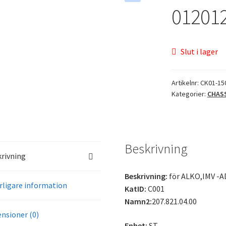
01201
Slut i lager
Artikelnr:
CK01-15
Kategorier:
CHAS
Beskrivning
rivning
Beskrivning:
för ALKO,IMV -A
rligare information
KatID:
C001
Namn2:
207.821.04.00
nsioner (0)
Enhet:
ST