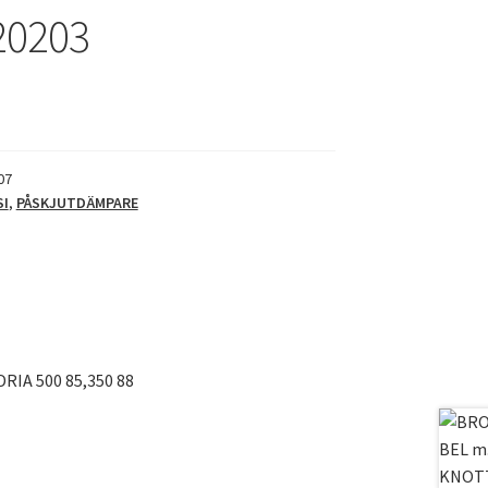
20203
07
SI
,
PÅSKJUTDÄMPARE
DRIA 500 85,350 88