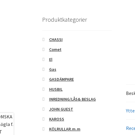
Produktkategorier
CHASSI
Comet
El
Gas
GASDÄMPARE
HUSBIL
Besk
INREDNING/LÅS& BESLAG
JOHN GUEST
Ytte
KAROSS
Rece
KÖLRULLAR.m.m