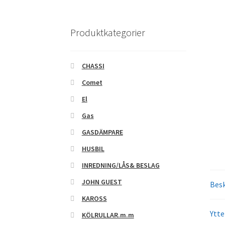
Produktkategorier
CHASSI
Comet
El
Gas
GASDÄMPARE
HUSBIL
INREDNING/LÅS& BESLAG
JOHN GUEST
Besk
KAROSS
Ytte
KÖLRULLAR.m.m