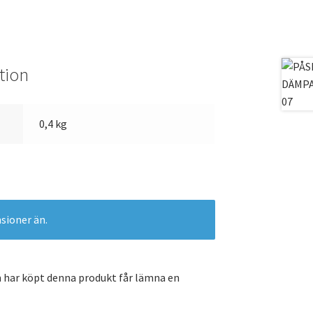
tion
0,4 kg
nsioner än.
 har köpt denna produkt får lämna en