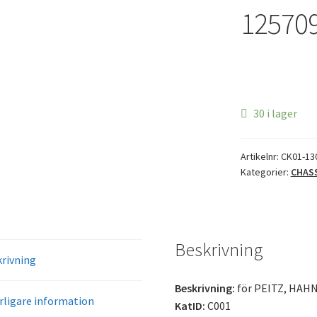
12570
30 i lager
Artikelnr:
CK01-13
Kategorier:
CHAS
Beskrivning
rivning
Beskrivning:
för PEITZ, HAH
rligare information
KatID:
C001