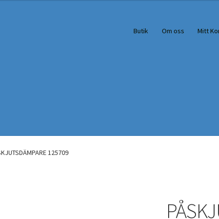
Butik
Om oss
Mitt Ko
SKJUTSDÄMPARE 125709
PÅSKJ