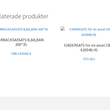
laterade produkter
BRBACKSAXSATS B,BA,BAN
200*35
FJÄDERSATS för en axsel C
620040/41
CBB-162500-4
CFS-011