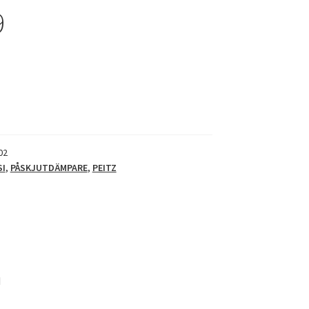
9
02
SI
,
PÅSKJUTDÄMPARE
,
PEITZ
N