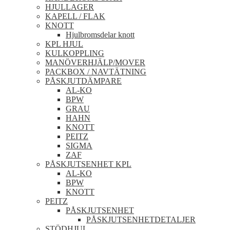
HJULLAGER
KAPELL / FLAK
KNOTT
Hjulbromsdelar knott
KPL HJUL
KULKOPPLING
MANÖVERHJÄLP/MOVER
PACKBOX / NAVTÄTNING
PÅSKJUTDÄMPARE
AL-KO
BPW
GRAU
HAHN
KNOTT
PEITZ
SIGMA
ZAF
PÅSKJUTSENHET KPL
AL-KO
BPW
KNOTT
PEITZ
PÅSKJUTSENHET
PÅSKJUTSENHETDETALJER
STÖDHJUL