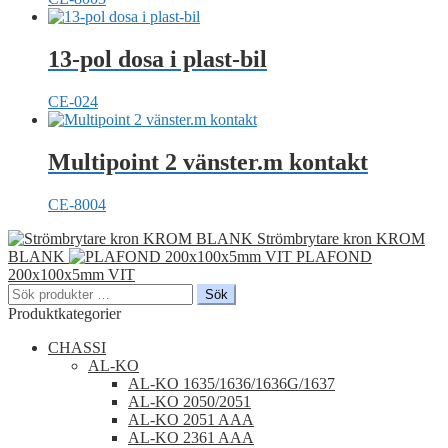
13-pol dosa i plast-bil
CE-024
Multipoint 2 vänster.m kontakt
CE-8004
Strömbrytare kron KROM
BLANK
PLAFOND
200x100x5mm VIT
Sök
Sök
efter:
Produktkategorier
CHASSI
AL-KO
AL-KO 1635/1636/1636G/1637
AL-KO 2050/2051
AL-KO 2051 AAA
AL-KO 2361 AAA