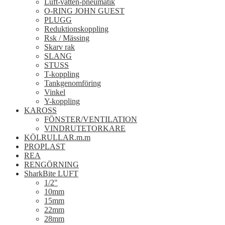
Luft-vatten-pneumatik
O-RING JOHN GUEST
PLUGG
Reduktionskoppling
Rsk / Mässing
Skarv rak
SLANG
STUSS
T-koppling
Tankgenomföring
Vinkel
Y-koppling
KAROSS
FÖNSTER/VENTILATION
VINDRUTETORKARE
KÖLRULLAR.m.m
PROPLAST
REA
RENGÖRNING
SharkBite LUFT
1/2"
10mm
15mm
22mm
28mm