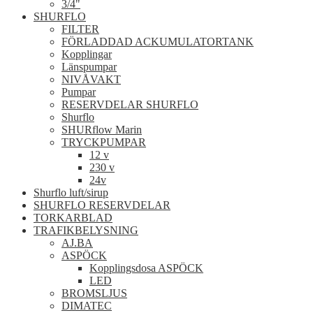
3/4"
SHURFLO
FILTER
FÖRLADDAD ACKUMULATORTANK
Kopplingar
Länspumpar
NIVÅVAKT
Pumpar
RESERVDELAR SHURFLO
Shurflo
SHURflow Marin
TRYCKPUMPAR
12 v
230 v
24v
Shurflo luft/sirup
SHURFLO RESERVDELAR
TORKARBLAD
TRAFIKBELYSNING
AJ.BA
ASPÖCK
Kopplingsdosa ASPÖCK
LED
BROMSLJUS
DIMATEC