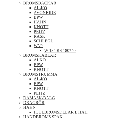
BROMSBACKAR
AL-KO
AVONRIDE
BPW
HAHN
KNOTT
PEITZ
RASK
SCHLEGL
WAP
W 184 RS 180*40
BROMSKABLAR
ALKO
BPW
KNOTT
BROMSTRUMMA
AL-KO
BPW
KNOTT
PEITZ
DAMASK-BÄLG
DRAGRÖR
HAHN
HJULBROMSDELAR f. HAH
HANDBROMS SPAK