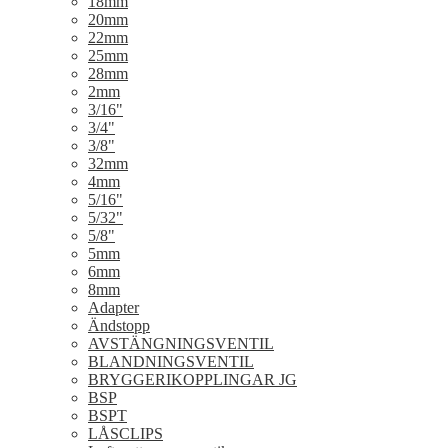
18mm
20mm
22mm
25mm
28mm
2mm
3/16"
3/4"
3/8"
32mm
4mm
5/16"
5/32"
5/8"
5mm
6mm
8mm
Adapter
Ändstopp
AVSTÄNGNINGSVENTIL
BLANDNINGSVENTIL
BRYGGERIKOPPLINGAR JG
BSP
BSPT
LÅSCLIPS