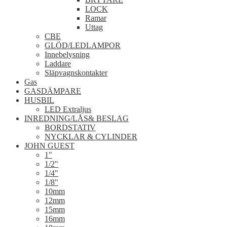
LOCK
Ramar
Uttag
CBE
GLÖD/LEDLAMPOR
Innebelysning
Laddare
Släpvagnskontakter
Gas
GASDÄMPARE
HUSBIL
LED Extraljus
INREDNING/LÅS& BESLAG
BORDSTATIV
NYCKLAR & CYLINDER
JOHN GUEST
1"
1/2"
1/4"
1/8"
10mm
12mm
15mm
16mm