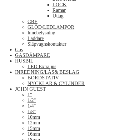
LOCK
Ramar
Uttag
CBE
GLÖD/LEDLAMPOR
Innebelysning
Laddare
Släpvagnskontakter
Gas
GASDÄMPARE
HUSBIL
LED Extraljus
INREDNING/LÅS& BESLAG
BORDSTATIV
NYCKLAR & CYLINDER
JOHN GUEST
1"
1/2"
1/4"
1/8"
10mm
12mm
15mm
16mm
18mm