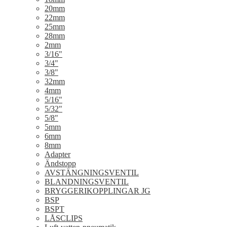
20mm
22mm
25mm
28mm
2mm
3/16"
3/4"
3/8"
32mm
4mm
5/16"
5/32"
5/8"
5mm
6mm
8mm
Adapter
Ändstopp
AVSTÄNGNINGSVENTIL
BLANDNINGSVENTIL
BRYGGERIKOPPLINGAR JG
BSP
BSPT
LÅSCLIPS