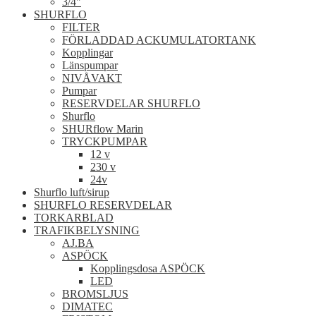
3/4"
SHURFLO
FILTER
FÖRLADDAD ACKUMULATORTANK
Kopplingar
Länspumpar
NIVÅVAKT
Pumpar
RESERVDELAR SHURFLO
Shurflo
SHURflow Marin
TRYCKPUMPAR
12 v
230 v
24v
Shurflo luft/sirup
SHURFLO RESERVDELAR
TORKARBLAD
TRAFIKBELYSNING
AJ.BA
ASPÖCK
Kopplingsdosa ASPÖCK
LED
BROMSLJUS
DIMATEC