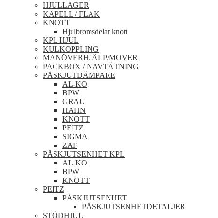
HJULLAGER
KAPELL / FLAK
KNOTT
Hjulbromsdelar knott
KPL HJUL
KULKOPPLING
MANÖVERHJÄLP/MOVER
PACKBOX / NAVTÄTNING
PÅSKJUTDÄMPARE
AL-KO
BPW
GRAU
HAHN
KNOTT
PEITZ
SIGMA
ZAF
PÅSKJUTSENHET KPL
AL-KO
BPW
KNOTT
PEITZ
PÅSKJUTSENHET
PÅSKJUTSENHETDETALJER
STÖDHJUL