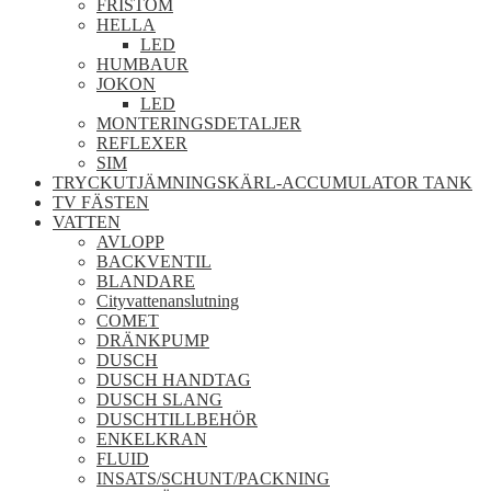
FRISTOM
HELLA
LED
HUMBAUR
JOKON
LED
MONTERINGSDETALJER
REFLEXER
SIM
TRYCKUTJÄMNINGSKÄRL-ACCUMULATOR TANK
TV FÄSTEN
VATTEN
AVLOPP
BACKVENTIL
BLANDARE
Cityvattenanslutning
COMET
DRÄNKPUMP
DUSCH
DUSCH HANDTAG
DUSCH SLANG
DUSCHTILLBEHÖR
ENKELKRAN
FLUID
INSATS/SCHUNT/PACKNING