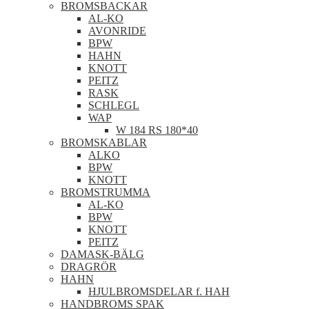
BROMSBACKAR
AL-KO
AVONRIDE
BPW
HAHN
KNOTT
PEITZ
RASK
SCHLEGL
WAP
W 184 RS 180*40
BROMSKABLAR
ALKO
BPW
KNOTT
BROMSTRUMMA
AL-KO
BPW
KNOTT
PEITZ
DAMASK-BÄLG
DRAGRÖR
HAHN
HJULBROMSDELAR f. HAH
HANDBROMS SPAK