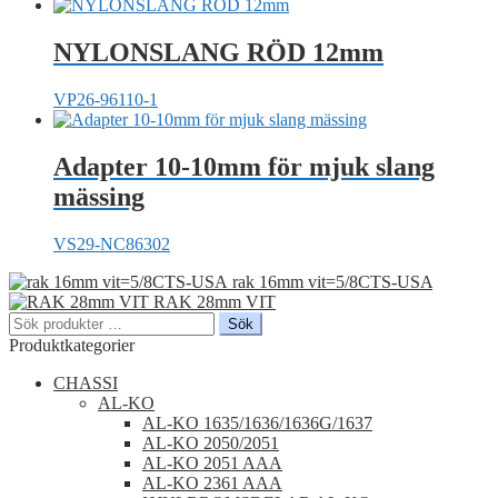
NYLONSLANG RÖD 12mm
VP26-96110-1
Adapter 10-10mm för mjuk slang
mässing
VS29-NC86302
rak 16mm vit=5/8CTS-USA
RAK 28mm VIT
Sök
Sök
efter:
Produktkategorier
CHASSI
AL-KO
AL-KO 1635/1636/1636G/1637
AL-KO 2050/2051
AL-KO 2051 AAA
AL-KO 2361 AAA