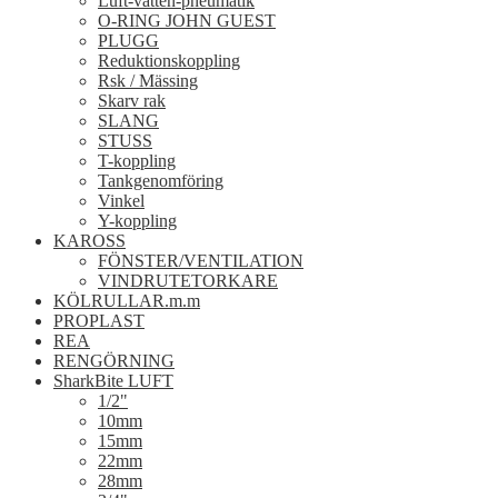
Luft-vatten-pneumatik
O-RING JOHN GUEST
PLUGG
Reduktionskoppling
Rsk / Mässing
Skarv rak
SLANG
STUSS
T-koppling
Tankgenomföring
Vinkel
Y-koppling
KAROSS
FÖNSTER/VENTILATION
VINDRUTETORKARE
KÖLRULLAR.m.m
PROPLAST
REA
RENGÖRNING
SharkBite LUFT
1/2"
10mm
15mm
22mm
28mm