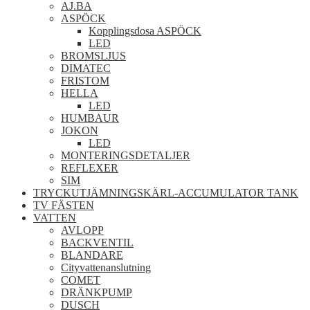
AJ.BA
ASPÖCK
Kopplingsdosa ASPÖCK
LED
BROMSLJUS
DIMATEC
FRISTOM
HELLA
LED
HUMBAUR
JOKON
LED
MONTERINGSDETALJER
REFLEXER
SIM
TRYCKUTJÄMNINGSKÄRL-ACCUMULATOR TANK
TV FÄSTEN
VATTEN
AVLOPP
BACKVENTIL
BLANDARE
Cityvattenanslutning
COMET
DRÄNKPUMP
DUSCH