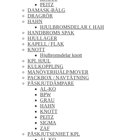
PEITZ
DAMASK-BÄLG
DRAGRÖR
HAHN
HJULBROMSDELAR f. HAH
HANDBROMS SPAK
HJULLAGER
KAPELL / FLAK
KNOTT
Hjulbromsdelar knott
KPL HJUL
KULKOPPLING
MANÖVERHJÄLP/MOVER
PACKBOX / NAVTÄTNING
PÅSKJUTDÄMPARE
AL-KO
BPW
GRAU
HAHN
KNOTT
PEITZ
SIGMA
ZAF
PÅSKJUTSENHET KPL
AL-KO