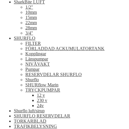
SharkBite LUFT
1/2"
10mm
15mm
22mm
28mm
3/4"
SHURFLO
FILTER
FÖRLADDAD ACKUMULATORTANK
Kopplingar
Länspumpar
NIVÅVAKT
Pumpar
RESERVDELAR SHURFLO
Shurflo
SHURflow Marin
TRYCKPUMPAR
12 v
230 v
24v
Shurflo luft/sirup
SHURFLO RESERVDELAR
TORKARBLAD
TRAFIKBELYSNING