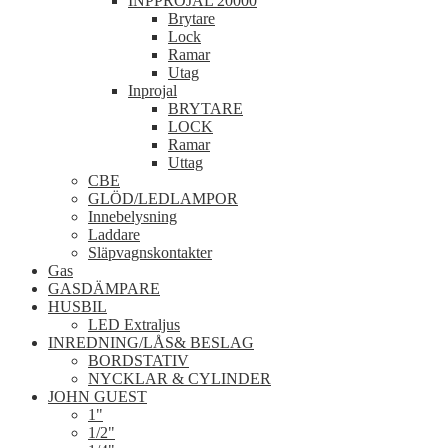
INPPROJAL 20000
Brytare
Lock
Ramar
Utag
Inprojal
BRYTARE
LOCK
Ramar
Uttag
CBE
GLÖD/LEDLAMPOR
Innebelysning
Laddare
Släpvagnskontakter
Gas
GASDÄMPARE
HUSBIL
LED Extraljus
INREDNING/LÅS& BESLAG
BORDSTATIV
NYCKLAR & CYLINDER
JOHN GUEST
1"
1/2"