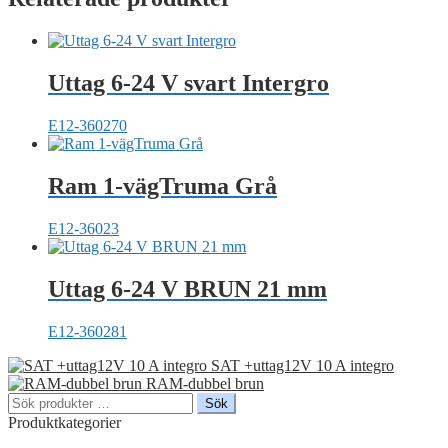
Uttag 6-24 V svart Intergro
E12-360270
Ram 1-vägTruma Grå
E12-36023
Uttag 6-24 V BRUN 21 mm
E12-360281
SAT +uttag12V 10 A integro
RAM-dubbel brun
Sök
Sök
efter:
Produktkategorier