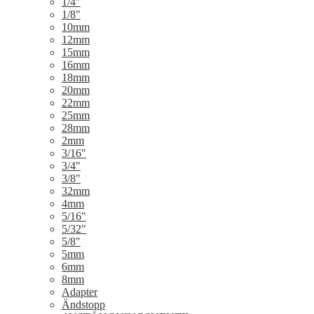
1/4"
1/8"
10mm
12mm
15mm
16mm
18mm
20mm
22mm
25mm
28mm
2mm
3/16"
3/4"
3/8"
32mm
4mm
5/16"
5/32"
5/8"
5mm
6mm
8mm
Adapter
Ändstopp