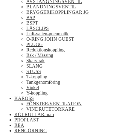
AVSTÄNGNINGSVENTIL
BLANDNINGSVENTIL
BRYGGERIKOPPLINGAR JG
BSP
BSPT
LÅSCLIPS
Luft-vatten-pneumatik
O-RING JOHN GUEST
PLUGG
Reduktionskoppling
Rsk / Mässing
Skarv rak
SLANG
STUSS
T-koppling
Tankgenomföring
Vinkel
Y-koppling
KAROSS
FÖNSTER/VENTILATION
VINDRUTETORKARE
KÖLRULLAR.m.m
PROPLAST
REA
RENGÖRNING