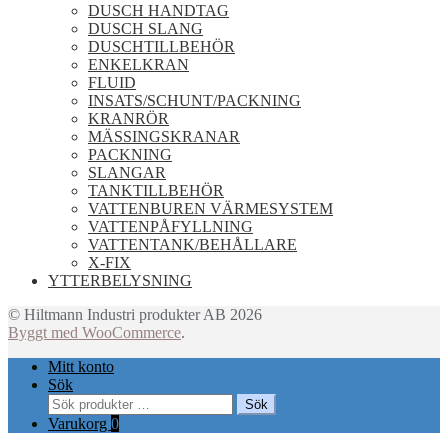
DUSCH HANDTAG
DUSCH SLANG
DUSCHTILLBEHÖR
ENKELKRAN
FLUID
INSATS/SCHUNT/PACKNING
KRANRÖR
MÄSSINGSKRANAR
PACKNING
SLANGAR
TANKTILLBEHÖR
VATTENBUREN VÄRMESYSTEM
VATTENPÅFYLLNING
VATTENTANK/BEHÅLLARE
X-FIX
YTTERBELYSNING
© Hiltmann Industri produkter AB 2026
Byggt med WooCommerce
.
Mitt konto
Sök
Sök
Sök
efter:
Varukorg
0