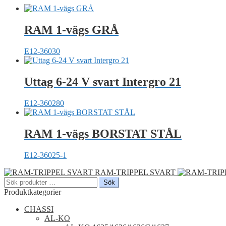
RAM 1-vägs GRÅ
E12-36030
Uttag 6-24 V svart Intergro 21
E12-360280
RAM 1-vägs BORSTAT STÅL
E12-36025-1
RAM-TRIPPEL SVART
Sök
Sök
efter:
Produktkategorier
CHASSI
AL-KO