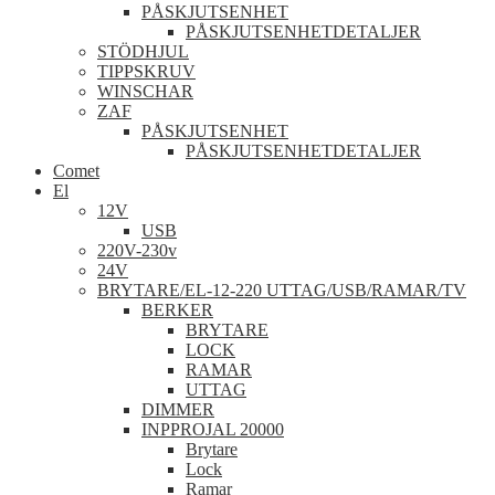
PÅSKJUTSENHET
PÅSKJUTSENHETDETALJER
STÖDHJUL
TIPPSKRUV
WINSCHAR
ZAF
PÅSKJUTSENHET
PÅSKJUTSENHETDETALJER
Comet
El
12V
USB
220V-230v
24V
BRYTARE/EL-12-220 UTTAG/USB/RAMAR/TV
BERKER
BRYTARE
LOCK
RAMAR
UTTAG
DIMMER
INPPROJAL 20000
Brytare
Lock
Ramar