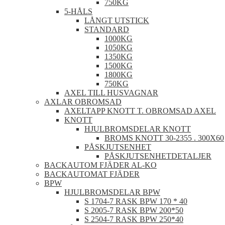
750KG
5-HÅLS
LÅNGT UTSTICK
STANDARD
1000KG
1050KG
1350KG
1500KG
1800KG
750KG
AXEL TILL HUSVAGNAR
AXLAR OBROMSAD
AXELTAPP KNOTT T. OBROMSAD AXEL
KNOTT
HJULBROMSDELAR KNOTT
BROMS KNOTT 30-2355 . 300X60
PÅSKJUTSENHET
PÅSKJUTSENHETDETALJER
BACKAUTOM FJÄDER AL-KO
BACKAUTOMAT FJÄDER
BPW
HJULBROMSDELAR BPW
S 1704-7 RASK BPW 170 * 40
S 2005-7 RASK BPW 200*50
S 2504-7 RASK BPW 250*40