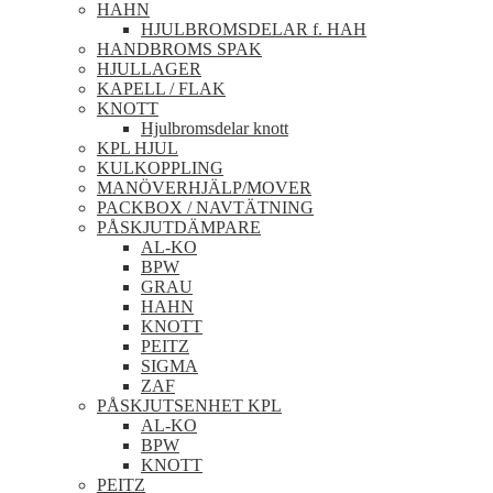
HAHN
HJULBROMSDELAR f. HAH
HANDBROMS SPAK
HJULLAGER
KAPELL / FLAK
KNOTT
Hjulbromsdelar knott
KPL HJUL
KULKOPPLING
MANÖVERHJÄLP/MOVER
PACKBOX / NAVTÄTNING
PÅSKJUTDÄMPARE
AL-KO
BPW
GRAU
HAHN
KNOTT
PEITZ
SIGMA
ZAF
PÅSKJUTSENHET KPL
AL-KO
BPW
KNOTT
PEITZ