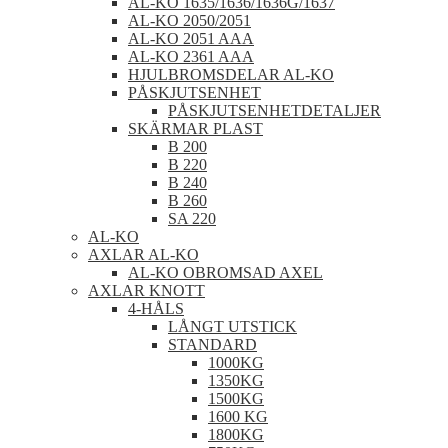
AL-KO 1635/1636/1636G/1637
AL-KO 2050/2051
AL-KO 2051 AAA
AL-KO 2361 AAA
HJULBROMSDELAR AL-KO
PÅSKJUTSENHET
PÅSKJUTSENHETDETALJER
SKÄRMAR PLAST
B 200
B 220
B 240
B 260
SA 220
AL-KO
AXLAR AL-KO
AL-KO OBROMSAD AXEL
AXLAR KNOTT
4-HÅLS
LÅNGT UTSTICK
STANDARD
1000KG
1350KG
1500KG
1600 KG
1800KG