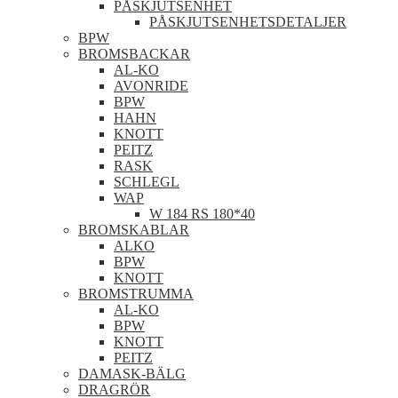
PÅSKJUTSENHET
PÅSKJUTSENHETSDETALJER
BPW
BROMSBACKAR
AL-KO
AVONRIDE
BPW
HAHN
KNOTT
PEITZ
RASK
SCHLEGL
WAP
W 184 RS 180*40
BROMSKABLAR
ALKO
BPW
KNOTT
BROMSTRUMMA
AL-KO
BPW
KNOTT
PEITZ
DAMASK-BÄLG
DRAGRÖR