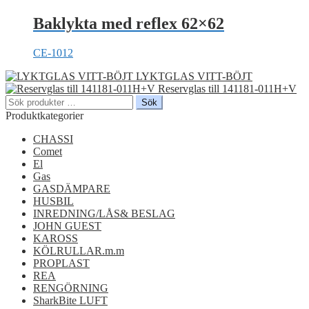
Baklykta med reflex 62×62
CE-1012
LYKTGLAS VITT-BÖJT
Reservglas till 141181-011H+V
Sök
Sök
efter:
Produktkategorier
CHASSI
Comet
El
Gas
GASDÄMPARE
HUSBIL
INREDNING/LÅS& BESLAG
JOHN GUEST
KAROSS
KÖLRULLAR.m.m
PROPLAST
REA
RENGÖRNING
SharkBite LUFT