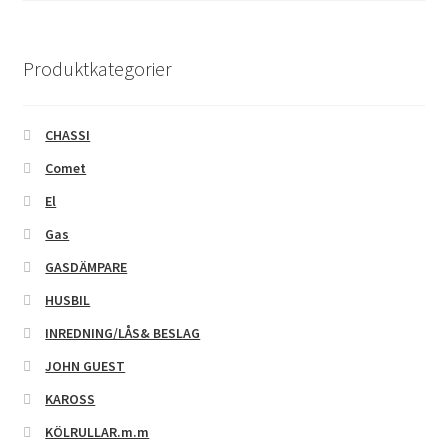
Produktkategorier
CHASSI
Comet
El
Gas
GASDÄMPARE
HUSBIL
INREDNING/LÅS& BESLAG
JOHN GUEST
KAROSS
KÖLRULLAR.m.m