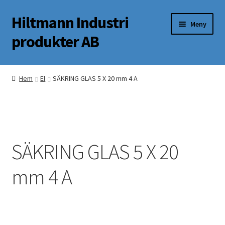
Hiltmann Industri
Hoppa
Hoppa
Meny
till
till
produkter AB
navigering
innehåll
Butik
Hem
El
SÄKRING GLAS 5 X 20 mm 4 A
Om oss
Mitt Konto
SÄKRING GLAS 5 X 20
mm 4 A