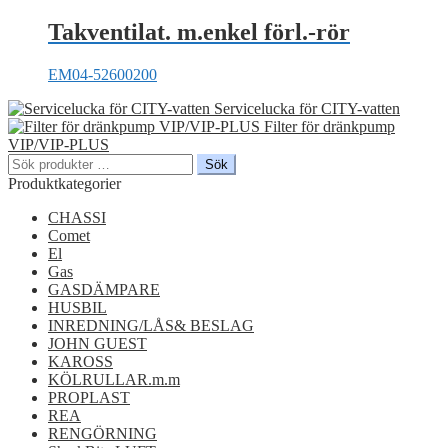
Takventilat. m.enkel förl.-rör
EM04-52600200
Servicelucka för CITY-vatten
Filter för dränkpump
VIP/VIP-PLUS
Sök
Sök
efter:
Produktkategorier
CHASSI
Comet
El
Gas
GASDÄMPARE
HUSBIL
INREDNING/LÅS& BESLAG
JOHN GUEST
KAROSS
KÖLRULLAR.m.m
PROPLAST
REA
RENGÖRNING