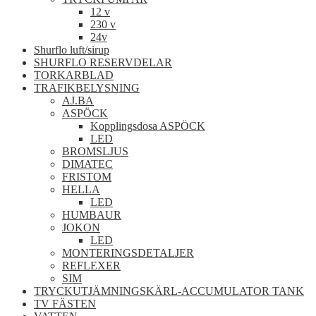
12 v
230 v
24v
Shurflo luft/sirup
SHURFLO RESERVDELAR
TORKARBLAD
TRAFIKBELYSNING
AJ.BA
ASPÖCK
Kopplingsdosa ASPÖCK
LED
BROMSLJUS
DIMATEC
FRISTOM
HELLA
LED
HUMBAUR
JOKON
LED
MONTERINGSDETALJER
REFLEXER
SIM
TRYCKUTJÄMNINGSKÄRL-ACCUMULATOR TANK
TV FÄSTEN