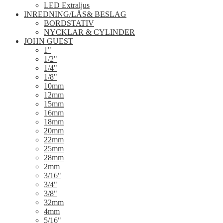
LED Extraljus
INREDNING/LÅS& BESLAG
BORDSTATIV
NYCKLAR & CYLINDER
JOHN GUEST
1"
1/2"
1/4"
1/8"
10mm
12mm
15mm
16mm
18mm
20mm
22mm
25mm
28mm
2mm
3/16"
3/4"
3/8"
32mm
4mm
5/16"