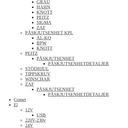
GRAU
HAHN
KNOTT
PEITZ
SIGMA
ZAF
PÅSKJUTSENHET KPL
AL-KO
BPW
KNOTT
PEITZ
PÅSKJUTSENHET
PÅSKJUTSENHETDETALJER
STÖDHJUL
TIPPSKRUV
WINSCHAR
ZAF
PÅSKJUTSENHET
PÅSKJUTSENHETDETALJER
Comet
El
12V
USB
220V-230v
24V