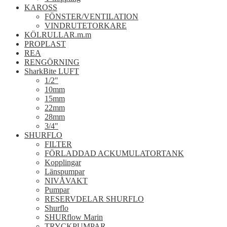
KAROSS
FÖNSTER/VENTILATION
VINDRUTETORKARE
KÖLRULLAR.m.m
PROPLAST
REA
RENGÖRNING
SharkBite LUFT
1/2"
10mm
15mm
22mm
28mm
3/4"
SHURFLO
FILTER
FÖRLADDAD ACKUMULATORTANK
Kopplingar
Länspumpar
NIVÅVAKT
Pumpar
RESERVDELAR SHURFLO
Shurflo
SHURflow Marin
TRYCKPUMPAR