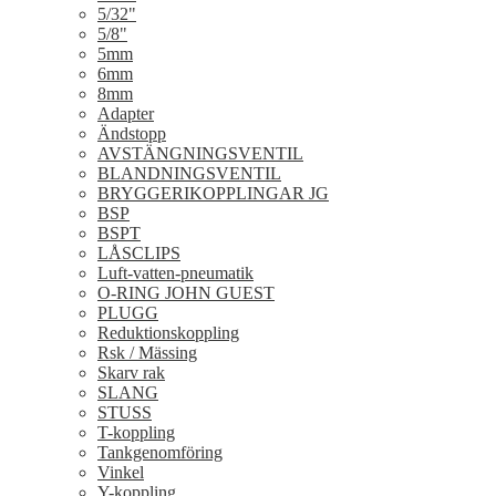
5/32"
5/8"
5mm
6mm
8mm
Adapter
Ändstopp
AVSTÄNGNINGSVENTIL
BLANDNINGSVENTIL
BRYGGERIKOPPLINGAR JG
BSP
BSPT
LÅSCLIPS
Luft-vatten-pneumatik
O-RING JOHN GUEST
PLUGG
Reduktionskoppling
Rsk / Mässing
Skarv rak
SLANG
STUSS
T-koppling
Tankgenomföring
Vinkel
Y-koppling