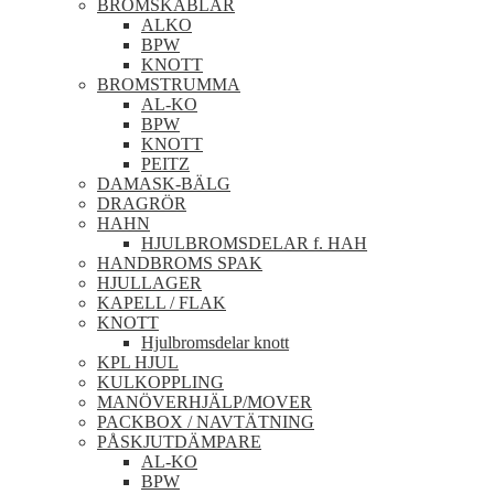
BROMSKABLAR
ALKO
BPW
KNOTT
BROMSTRUMMA
AL-KO
BPW
KNOTT
PEITZ
DAMASK-BÄLG
DRAGRÖR
HAHN
HJULBROMSDELAR f. HAH
HANDBROMS SPAK
HJULLAGER
KAPELL / FLAK
KNOTT
Hjulbromsdelar knott
KPL HJUL
KULKOPPLING
MANÖVERHJÄLP/MOVER
PACKBOX / NAVTÄTNING
PÅSKJUTDÄMPARE
AL-KO
BPW