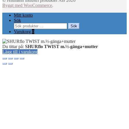
© Hiltmann Industri produkter AB 2026
Byggt med WooCommerce
.
Mitt konto
Sök
Sök
Sök
efter:
Varukorg
0
Du tittar på:
SHURflo TWIST m.½-gänga+mutter
Lägg till i varukorg