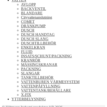
VATTEN
AVLOPP
BACKVENTIL
BLANDARE
Cityvattenanslutning
COMET
DRÄNKPUMP
DUSCH
DUSCH HANDTAG
DUSCH SLANG
DUSCHTILLBEHÖR
ENKELKRAN
FLUID
INSATS/SCHUNT/PACKNING
KRANRÖR
MÄSSINGSKRANAR
PACKNING
SLANGAR
TANKTILLBEHÖR
VATTENBUREN VÄRMESYSTEM
VATTENPÅFYLLNING
VATTENTANK/BEHÅLLARE
X-FIX
YTTERBELYSNING