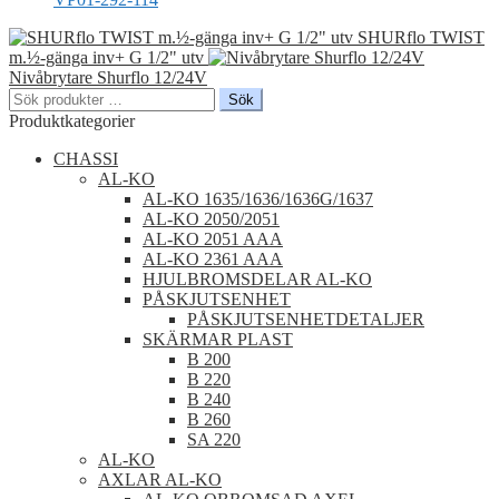
SHURflo TWIST
m.½-gänga inv+ G 1/2" utv
Nivåbrytare Shurflo 12/24V
Sök
Sök
efter:
Produktkategorier
CHASSI
AL-KO
AL-KO 1635/1636/1636G/1637
AL-KO 2050/2051
AL-KO 2051 AAA
AL-KO 2361 AAA
HJULBROMSDELAR AL-KO
PÅSKJUTSENHET
PÅSKJUTSENHETDETALJER
SKÄRMAR PLAST
B 200
B 220
B 240
B 260
SA 220
AL-KO
AXLAR AL-KO