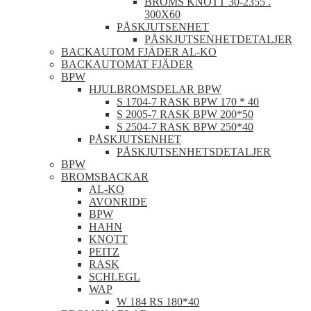
BROMS KNOTT 30-2355 .
300X60
PÅSKJUTSENHET
PÅSKJUTSENHETDETALJER
BACKAUTOM FJÄDER AL-KO
BACKAUTOMAT FJÄDER
BPW
HJULBROMSDELAR BPW
S 1704-7 RASK BPW 170 * 40
S 2005-7 RASK BPW 200*50
S 2504-7 RASK BPW 250*40
PÅSKJUTSENHET
PÅSKJUTSENHETSDETALJER
BPW
BROMSBACKAR
AL-KO
AVONRIDE
BPW
HAHN
KNOTT
PEITZ
RASK
SCHLEGL
WAP
W 184 RS 180*40