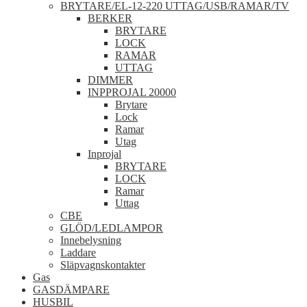
BRYTARE/EL-12-220 UTTAG/USB/RAMAR/TV
BERKER
BRYTARE
LOCK
RAMAR
UTTAG
DIMMER
INPPROJAL 20000
Brytare
Lock
Ramar
Utag
Inprojal
BRYTARE
LOCK
Ramar
Uttag
CBE
GLÖD/LEDLAMPOR
Innebelysning
Laddare
Släpvagnskontakter
Gas
GASDÄMPARE
HUSBIL