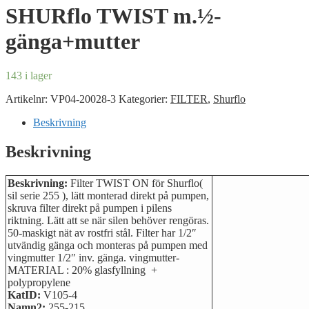
SHURflo TWIST m.½-
gänga+mutter
143 i lager
Artikelnr:
VP04-20028-3
Kategorier:
FILTER
,
Shurflo
Beskrivning
Beskrivning
Beskrivning:
Filter TWIST ON för Shurflo(
sil serie 255 ), lätt monterad direkt på pumpen,
skruva filter direkt på pumpen i pilens
riktning. Lätt att se när silen behöver rengöras.
50-maskigt nät av rostfri stål. Filter har 1/2″
utvändig gänga och monteras på pumpen med
vingmutter 1/2″ inv. gänga. vingmutter-
MATERIAL : 20% glasfyllning +
polypropylene
KatID:
V105-4
Namn2:
255-215