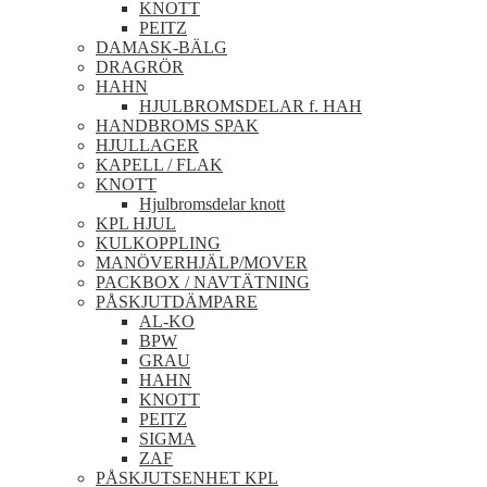
KNOTT
PEITZ
DAMASK-BÄLG
DRAGRÖR
HAHN
HJULBROMSDELAR f. HAH
HANDBROMS SPAK
HJULLAGER
KAPELL / FLAK
KNOTT
Hjulbromsdelar knott
KPL HJUL
KULKOPPLING
MANÖVERHJÄLP/MOVER
PACKBOX / NAVTÄTNING
PÅSKJUTDÄMPARE
AL-KO
BPW
GRAU
HAHN
KNOTT
PEITZ
SIGMA
ZAF
PÅSKJUTSENHET KPL