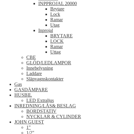
INPPROJAL 20000
Brytare
Lock
Ramar
Utag
Inprojal
BRYTARE
LOCK
Ramar
Uttag
CBE
GLÖD/LEDLAMPOR
Innebelysning
Laddare
Släpvagnskontakter
Gas
GASDÄMPARE
HUSBIL
LED Extraljus
INREDNING/LÅS& BESLAG
BORDSTATIV
NYCKLAR & CYLINDER
JOHN GUEST
1"
1/2"