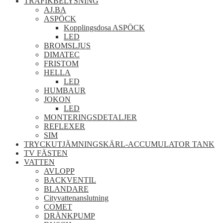
TRAFIKBELYSNING
AJ.BA
ASPÖCK
Kopplingsdosa ASPÖCK
LED
BROMSLJUS
DIMATEC
FRISTOM
HELLA
LED
HUMBAUR
JOKON
LED
MONTERINGSDETALJER
REFLEXER
SIM
TRYCKUTJÄMNINGSKÄRL-ACCUMULATOR TANK
TV FÄSTEN
VATTEN
AVLOPP
BACKVENTIL
BLANDARE
Cityvattenanslutning
COMET
DRÄNKPUMP