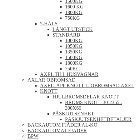
1500KG
1600 KG
1800KG
750KG
5-HÅLS
LÅNGT UTSTICK
STANDARD
1000KG
1050KG
1350KG
1500KG
1800KG
750KG
AXEL TILL HUSVAGNAR
AXLAR OBROMSAD
AXELTAPP KNOTT T. OBROMSAD AXEL
KNOTT
HJULBROMSDELAR KNOTT
BROMS KNOTT 30-2355 .
300X60
PÅSKJUTSENHET
PÅSKJUTSENHETDETALJER
BACKAUTOM FJÄDER AL-KO
BACKAUTOMAT FJÄDER
BPW