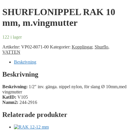
SHURFLONIPPEL RAK 10
mm, m.vingmutter
122 i lager
Artikelnr:
VP02-8071-00
Kategorier:
Kopplingar
,
Shurflo
,
VATTEN
Beskrivning
Beskrivning
Beskrivning:
1/2″ inv. gänga. nippel nylon, för slang Ø 10mm,med
vingmutter
KatID:
V105
Namn2:
244-2916
Relaterade produkter