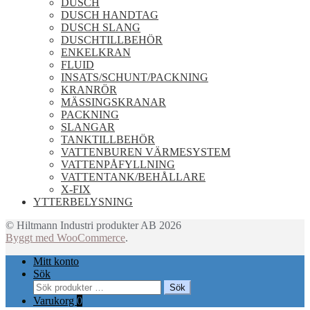
DUSCH
DUSCH HANDTAG
DUSCH SLANG
DUSCHTILLBEHÖR
ENKELKRAN
FLUID
INSATS/SCHUNT/PACKNING
KRANRÖR
MÄSSINGSKRANAR
PACKNING
SLANGAR
TANKTILLBEHÖR
VATTENBUREN VÄRMESYSTEM
VATTENPÅFYLLNING
VATTENTANK/BEHÅLLARE
X-FIX
YTTERBELYSNING
© Hiltmann Industri produkter AB 2026
Byggt med WooCommerce
.
Mitt konto
Sök
Sök
Sök
efter:
Varukorg
0