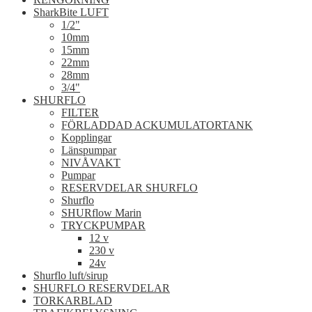
SharkBite LUFT
1/2"
10mm
15mm
22mm
28mm
3/4"
SHURFLO
FILTER
FÖRLADDAD ACKUMULATORTANK
Kopplingar
Länspumpar
NIVÅVAKT
Pumpar
RESERVDELAR SHURFLO
Shurflo
SHURflow Marin
TRYCKPUMPAR
12 v
230 v
24v
Shurflo luft/sirup
SHURFLO RESERVDELAR
TORKARBLAD