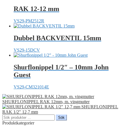
RAK 12-12 mm
VS29-PM2512R
Dubbel BACKVENTIL 15mm
VS29-15DCV
Shurflonippel 1/2″ – 10mm John
Guest
VS29-CM321014E
SHURFLONIPPEL RAK 12mm, m. vingmutter
SHURFLONIPPEL
RAK 1/2" 12,7 mm
Sök
Sök
efter:
Produktkategorier