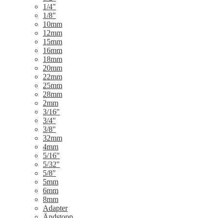
1/4"
1/8"
10mm
12mm
15mm
16mm
18mm
20mm
22mm
25mm
28mm
2mm
3/16"
3/4"
3/8"
32mm
4mm
5/16"
5/32"
5/8"
5mm
6mm
8mm
Adapter
Ändstopp