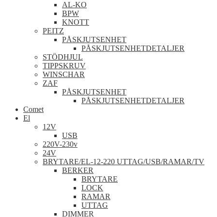
AL-KO
BPW
KNOTT
PEITZ
PÅSKJUTSENHET
PÅSKJUTSENHETDETALJER
STÖDHJUL
TIPPSKRUV
WINSCHAR
ZAF
PÅSKJUTSENHET
PÅSKJUTSENHETDETALJER
Comet
El
12V
USB
220V-230v
24V
BRYTARE/EL-12-220 UTTAG/USB/RAMAR/TV
BERKER
BRYTARE
LOCK
RAMAR
UTTAG
DIMMER