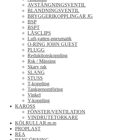
AVSTÄNGNINGSVENTIL
BLANDNINGSVENTIL
BRYGGERIKOPPLINGAR JG
BSP
BSPT
LÅSCLIPS
Luft-vatten-pneumatik
O-RING JOHN GUEST
PLUGG
Reduktionskoppling
Rsk / Mässing
Skarv rak
SLANG
STUSS
T-koppling
Tankgenomföring
Vinkel
Y-koppling
KAROSS
FÖNSTER/VENTILATION
VINDRUTETORKARE
KÖLRULLAR.m.m
PROPLAST
REA
RENGÖRNING