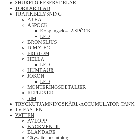
SHURFLO RESERVDELAR
TORKARBLAD
TRAFIKBELYSNING
AJ.BA
ASPÖCK
Kopplingsdosa ASPÖCK
LED
BROMSLJUS
DIMATEC
FRISTOM
HELLA
LED
HUMBAUR
JOKON
LED
MONTERINGSDETALJER
REFLEXER
SIM
TRYCKUTJÄMNINGSKÄRL-ACCUMULATOR TANK
TV FÄSTEN
VATTEN
AVLOPP
BACKVENTIL
BLANDARE
Cityvattenanslutning