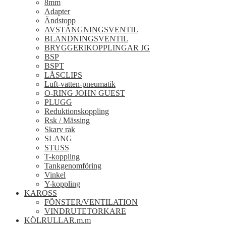
8mm
Adapter
Ändstopp
AVSTÄNGNINGSVENTIL
BLANDNINGSVENTIL
BRYGGERIKOPPLINGAR JG
BSP
BSPT
LÅSCLIPS
Luft-vatten-pneumatik
O-RING JOHN GUEST
PLUGG
Reduktionskoppling
Rsk / Mässing
Skarv rak
SLANG
STUSS
T-koppling
Tankgenomföring
Vinkel
Y-koppling
KAROSS
FÖNSTER/VENTILATION
VINDRUTETORKARE
KÖLRULLAR.m.m