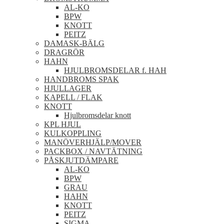
AL-KO
BPW
KNOTT
PEITZ
DAMASK-BÄLG
DRAGRÖR
HAHN
HJULBROMSDELAR f. HAH
HANDBROMS SPAK
HJULLAGER
KAPELL / FLAK
KNOTT
Hjulbromsdelar knott
KPL HJUL
KULKOPPLING
MANÖVERHJÄLP/MOVER
PACKBOX / NAVTÄTNING
PÅSKJUTDÄMPARE
AL-KO
BPW
GRAU
HAHN
KNOTT
PEITZ
SIGMA