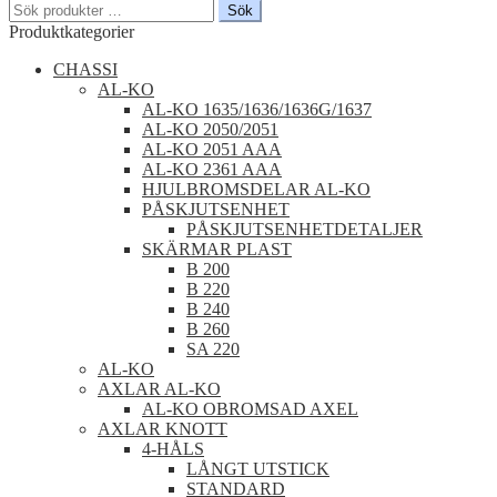
Sök
Sök
efter:
Produktkategorier
CHASSI
AL-KO
AL-KO 1635/1636/1636G/1637
AL-KO 2050/2051
AL-KO 2051 AAA
AL-KO 2361 AAA
HJULBROMSDELAR AL-KO
PÅSKJUTSENHET
PÅSKJUTSENHETDETALJER
SKÄRMAR PLAST
B 200
B 220
B 240
B 260
SA 220
AL-KO
AXLAR AL-KO
AL-KO OBROMSAD AXEL
AXLAR KNOTT
4-HÅLS
LÅNGT UTSTICK
STANDARD