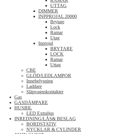
RAMAR
UTTAG
DIMMER
INPPROJAL 20000
Brytare
Lock
Ramar
Utag
Inprojal
BRYTARE
LOCK
Ramar
Uttag
CBE
GLÖD/LEDLAMPOR
Innebelysning
Laddare
Släpvagnskontakter
Gas
GASDÄMPARE
HUSBIL
LED Extraljus
INREDNING/LÅS& BESLAG
BORDSTATIV
NYCKLAR & CYLINDER