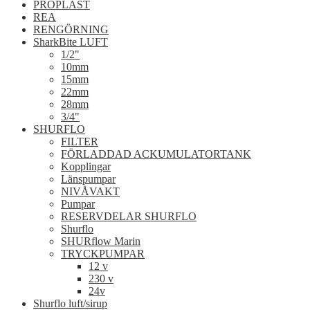
PROPLAST
REA
RENGÖRNING
SharkBite LUFT
1/2"
10mm
15mm
22mm
28mm
3/4"
SHURFLO
FILTER
FÖRLADDAD ACKUMULATORTANK
Kopplingar
Länspumpar
NIVÅVAKT
Pumpar
RESERVDELAR SHURFLO
Shurflo
SHURflow Marin
TRYCKPUMPAR
12 v
230 v
24v
Shurflo luft/sirup