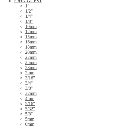
JOHN GUEST
1"
1/2"
1/4"
1/8"
10mm
12mm
15mm
16mm
18mm
20mm
22mm
25mm
28mm
2mm
3/16"
3/4"
3/8"
32mm
4mm
5/16"
5/32"
5/8"
5mm
6mm