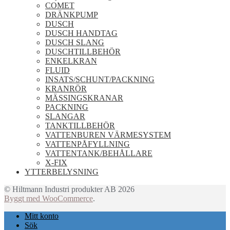
COMET
DRÄNKPUMP
DUSCH
DUSCH HANDTAG
DUSCH SLANG
DUSCHTILLBEHÖR
ENKELKRAN
FLUID
INSATS/SCHUNT/PACKNING
KRANRÖR
MÄSSINGSKRANAR
PACKNING
SLANGAR
TANKTILLBEHÖR
VATTENBUREN VÄRMESYSTEM
VATTENPÅFYLLNING
VATTENTANK/BEHÅLLARE
X-FIX
YTTERBELYSNING
© Hiltmann Industri produkter AB 2026
Byggt med WooCommerce
.
Mitt konto
Sök