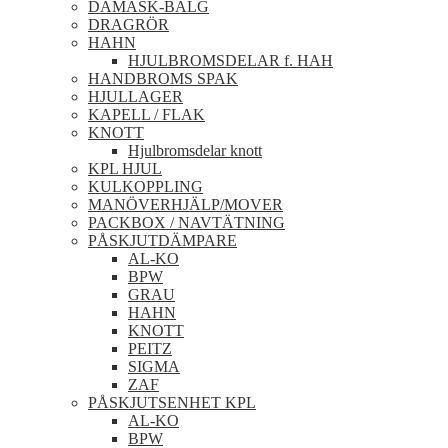
DAMASK-BÄLG
DRAGRÖR
HAHN
HJULBROMSDELAR f. HAH
HANDBROMS SPAK
HJULLAGER
KAPELL / FLAK
KNOTT
Hjulbromsdelar knott
KPL HJUL
KULKOPPLING
MANÖVERHJÄLP/MOVER
PACKBOX / NAVTÄTNING
PÅSKJUTDÄMPARE
AL-KO
BPW
GRAU
HAHN
KNOTT
PEITZ
SIGMA
ZAF
PÅSKJUTSENHET KPL
AL-KO
BPW