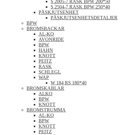
S 2005-7 RASK BPW 200*50
S 2504-7 RASK BPW 250*40
PÅSKJUTSENHET
PÅSKJUTSENHETSDETALJER
BPW
BROMSBACKAR
AL-KO
AVONRIDE
BPW
HAHN
KNOTT
PEITZ
RASK
SCHLEGL
WAP
W 184 RS 180*40
BROMSKABLAR
ALKO
BPW
KNOTT
BROMSTRUMMA
AL-KO
BPW
KNOTT
PEITZ