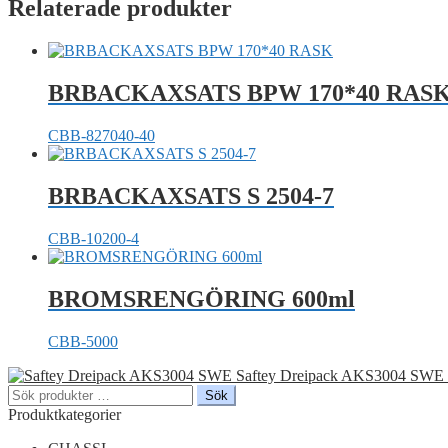
Relaterade produkter
BRBACKAXSATS BPW 170*40 RAS
CBB-827040-40
BRBACKAXSATS S 2504-7
CBB-10200-4
BROMSRENGÖRING 600ml
CBB-5000
Saftey Dreipack AKS3004 SWE
Sök
Sök
efter:
Produktkategorier