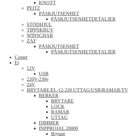
KNOTT
PEITZ
PÅSKJUTSENHET
PÅSKJUTSENHETDETALJER
STÖDHJUL
TIPPSKRUV
WINSCHAR
ZAF
PÅSKJUTSENHET
PÅSKJUTSENHETDETALJER
Comet
El
12V
USB
220V-230v
24V
BRYTARE/EL-12-220 UTTAG/USB/RAMAR/TV
BERKER
BRYTARE
LOCK
RAMAR
UTTAG
DIMMER
INPPROJAL 20000
Brytare