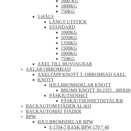
1600 KG
1800KG
750KG
5-HÅLS
LÅNGT UTSTICK
STANDARD
1000KG
1050KG
1350KG
1500KG
1800KG
750KG
AXEL TILL HUSVAGNAR
AXLAR OBROMSAD
AXELTAPP KNOTT T. OBROMSAD AXEL
KNOTT
HJULBROMSDELAR KNOTT
BROMS KNOTT 30-2355 . 300X60
PÅSKJUTSENHET
PÅSKJUTSENHETDETALJER
BACKAUTOM FJÄDER AL-KO
BACKAUTOMAT FJÄDER
BPW
HJULBROMSDELAR BPW
S 1704-7 RASK BPW 170 * 40