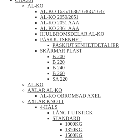
CHASSI
AL-KO
AL-KO 1635/1636/1636G/1637
AL-KO 2050/2051
AL-KO 2051 AAA
AL-KO 2361 AAA
HJULBROMSDELAR AL-KO
PÅSKJUTSENHET
PÅSKJUTSENHETDETALJER
SKÄRMAR PLAST
B 200
B 220
B 240
B 260
SA 220
AL-KO
AXLAR AL-KO
AL-KO OBROMSAD AXEL
AXLAR KNOTT
4-HÅLS
LÅNGT UTSTICK
STANDARD
1000KG
1350KG
1500KG