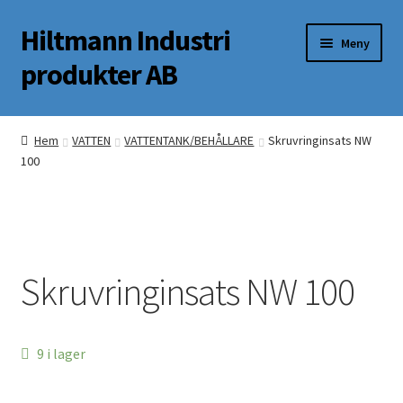
Hiltmann Industri
Hoppa
Hoppa
Meny
till
till
produkter AB
navigering
innehåll
Butik
Hem
VATTEN
VATTENTANK/BEHÅLLARE
Skruvringinsats NW
100
Om oss
Mitt Konto
Skruvringinsats NW 100
9 i lager