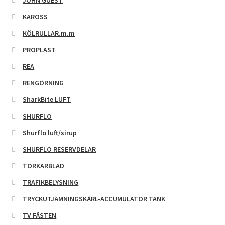
JOHN GUEST
KAROSS
KÖLRULLAR.m.m
PROPLAST
REA
RENGÖRNING
SharkBite LUFT
SHURFLO
Shurflo luft/sirup
SHURFLO RESERVDELAR
TORKARBLAD
TRAFIKBELYSNING
TRYCKUTJÄMNINGSKÄRL-ACCUMULATOR TANK
TV FÄSTEN