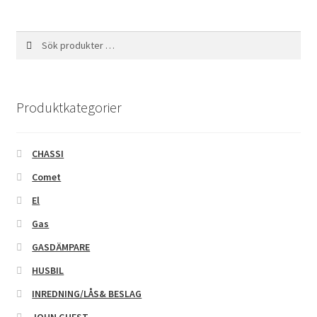
Sök
Sök
efter:
Produktkategorier
CHASSI
Comet
El
Gas
GASDÄMPARE
HUSBIL
INREDNING/LÅS& BESLAG