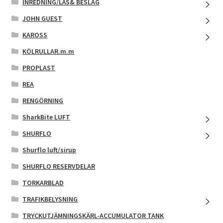
INREDNING/LÅS& BESLAG
JOHN GUEST
KAROSS
KÖLRULLAR.m.m
PROPLAST
REA
RENGÖRNING
SharkBite LUFT
SHURFLO
Shurflo luft/sirup
SHURFLO RESERVDELAR
TORKARBLAD
TRAFIKBELYSNING
TRYCKUTJÄMNINGSKÄRL-ACCUMULATOR TANK