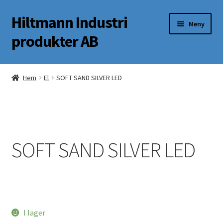
Hiltmann Industri
Hoppa
Hoppa
Meny
till
till
produkter AB
navigering
innehåll
Butik
Hem
El
SOFT SAND SILVER LED
Om oss
Mitt Konto
SOFT SAND SILVER LED
I lager