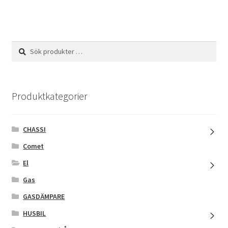
Sök
Sök
efter:
Produktkategorier
CHASSI
Comet
El
Gas
GASDÄMPARE
HUSBIL