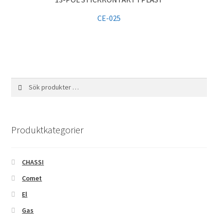
CE-025
Sök
Sök
efter:
Produktkategorier
CHASSI
Comet
El
Gas