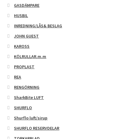
GASDÄMPARE
HUSBIL
INREDNING/LÅS& BESLAG
JOHN GUEST
KAROSS
KÖLRULLAR.m.m
PROPLAST
REA
RENGÖRNING
SharkBite LUFT
SHURFLO
Shurflo luft/sirup
SHURFLO RESERVDELAR
TORKARBLAD