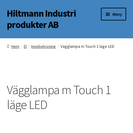
Hiltmann Industri
Hoppa
Hoppa
Meny
till
till
produkter AB
navigering
innehåll
Butik
Hem
El
Innebelysning
Vägglampa m Touch 1 läge LED
Om oss
Mitt Konto
Vägglampa m Touch 1
läge LED