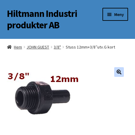
Hiltmann Industri
Hoppa
Hoppa
Meny
till
till
produkter AB
navigering
innehåll
Butik
Hem
JOHN GUEST
3/8"
Stuss 12mm+3/8″utv.G kort
Om oss
Mitt Konto