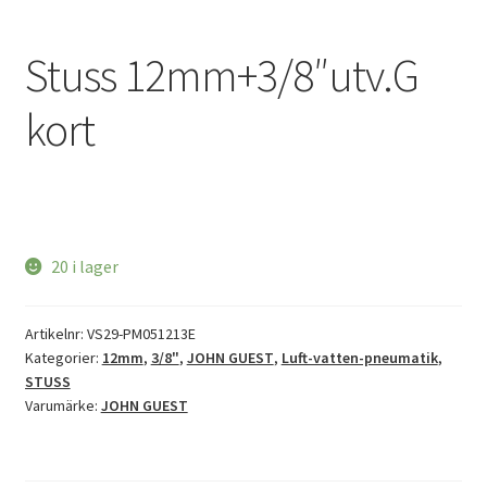
Stuss 12mm+3/8″utv.G
kort
20 i lager
Artikelnr:
VS29-PM051213E
Kategorier:
12mm
,
3/8"
,
JOHN GUEST
,
Luft-vatten-pneumatik
,
STUSS
Varumärke:
JOHN GUEST