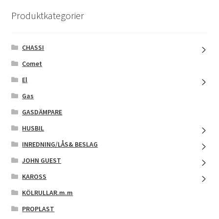
Produktkategorier
CHASSI
Comet
El
Gas
GASDÄMPARE
HUSBIL
INREDNING/LÅS& BESLAG
JOHN GUEST
KAROSS
KÖLRULLAR.m.m
PROPLAST