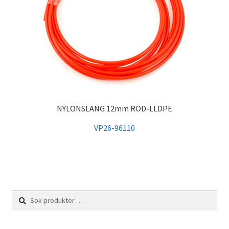
NYLONSLANG 12mm RÖD-LLDPE
VP26-96110
Sök
Sök
efter: