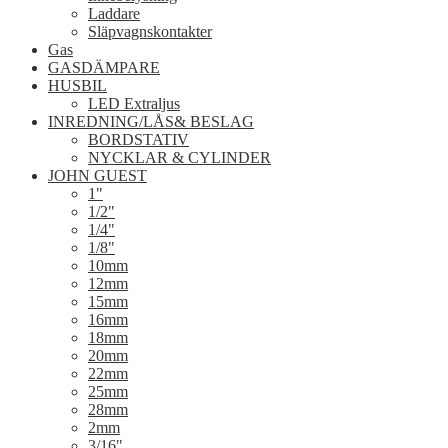
Laddare
Släpvagnskontakter
Gas
GASDÄMPARE
HUSBIL
LED Extraljus
INREDNING/LÅS& BESLAG
BORDSTATIV
NYCKLAR & CYLINDER
JOHN GUEST
1"
1/2"
1/4"
1/8"
10mm
12mm
15mm
16mm
18mm
20mm
22mm
25mm
28mm
2mm
3/16"