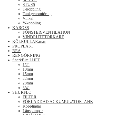
STUSS
T-koppling
Tankgenomföring
Vinkel
Y-koppling
KAROSS
FÖNSTER/VENTILATION
VINDRUTETORKARE
KÖLRULLAR.m.m
PROPLAST
REA
RENGÖRNING
SharkBite LUFT
1/2"
10mm
15mm
22mm
28mm
3/4"
SHURFLO
FILTER
FÖRLADDAD ACKUMULATORTANK
Kopplingar
Länspumpar