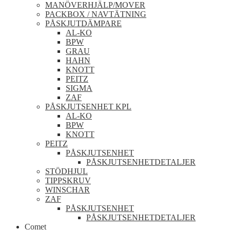
MANÖVERHJÄLP/MOVER
PACKBOX / NAVTÄTNING
PÅSKJUTDÄMPARE
AL-KO
BPW
GRAU
HAHN
KNOTT
PEITZ
SIGMA
ZAF
PÅSKJUTSENHET KPL
AL-KO
BPW
KNOTT
PEITZ
PÅSKJUTSENHET
PÅSKJUTSENHETDETALJER
STÖDHJUL
TIPPSKRUV
WINSCHAR
ZAF
PÅSKJUTSENHET
PÅSKJUTSENHETDETALJER
Comet