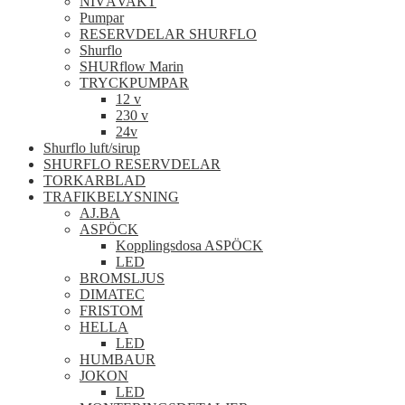
NIVÅVAKT
Pumpar
RESERVDELAR SHURFLO
Shurflo
SHURflow Marin
TRYCKPUMPAR
12 v
230 v
24v
Shurflo luft/sirup
SHURFLO RESERVDELAR
TORKARBLAD
TRAFIKBELYSNING
AJ.BA
ASPÖCK
Kopplingsdosa ASPÖCK
LED
BROMSLJUS
DIMATEC
FRISTOM
HELLA
LED
HUMBAUR
JOKON
LED