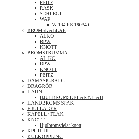
PEITZ
RASK
SCHLEGL
WAP
W 184 RS 180*40
BROMSKABLAR
ALKO
BPW
KNOTT
BROMSTRUMMA
AL-KO
BPW
KNOTT
PEITZ
DAMASK-BÄLG
DRAGRÖR
HAHN
HJULBROMSDELAR f. HAH
HANDBROMS SPAK
HJULLAGER
KAPELL / FLAK
KNOTT
Hjulbromsdelar knott
KPL HJUL
KULKOPPLING