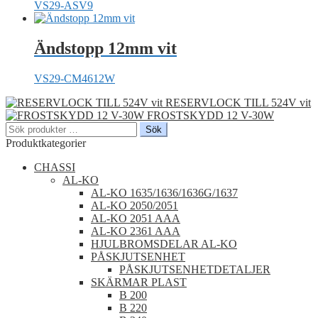
VS29-ASV9
Ändstopp 12mm vit
VS29-CM4612W
RESERVLOCK TILL 524V vit
FROSTSKYDD 12 V-30W
Sök
Sök
efter:
Produktkategorier
CHASSI
AL-KO
AL-KO 1635/1636/1636G/1637
AL-KO 2050/2051
AL-KO 2051 AAA
AL-KO 2361 AAA
HJULBROMSDELAR AL-KO
PÅSKJUTSENHET
PÅSKJUTSENHETDETALJER
SKÄRMAR PLAST
B 200
B 220