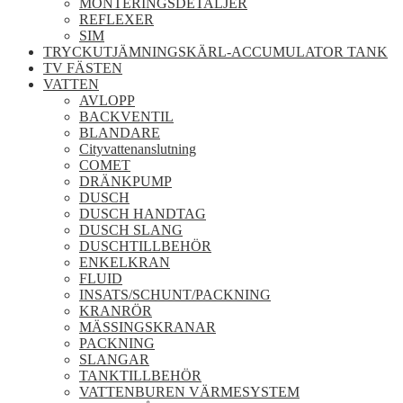
MONTERINGSDETALJER
REFLEXER
SIM
TRYCKUTJÄMNINGSKÄRL-ACCUMULATOR TANK
TV FÄSTEN
VATTEN
AVLOPP
BACKVENTIL
BLANDARE
Cityvattenanslutning
COMET
DRÄNKPUMP
DUSCH
DUSCH HANDTAG
DUSCH SLANG
DUSCHTILLBEHÖR
ENKELKRAN
FLUID
INSATS/SCHUNT/PACKNING
KRANRÖR
MÄSSINGSKRANAR
PACKNING
SLANGAR
TANKTILLBEHÖR
VATTENBUREN VÄRMESYSTEM