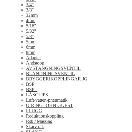
3/4"
3/8"
32mm
4mm
5/16"
5/32"
5/8"
5mm
6mm
8mm
Adapter
Ändstopp
AVSTÄNGNINGSVENTIL
BLANDNINGSVENTIL
BRYGGERIKOPPLINGAR JG
BSP
BSPT
LÅSCLIPS
Luft-vatten-pneumatik
O-RING JOHN GUEST
PLUGG
Reduktionskoppling
Rsk / Mässing
Skarv rak
SLANG