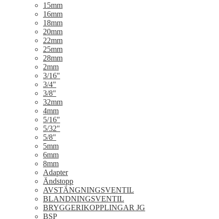
15mm
16mm
18mm
20mm
22mm
25mm
28mm
2mm
3/16"
3/4"
3/8"
32mm
4mm
5/16"
5/32"
5/8"
5mm
6mm
8mm
Adapter
Ändstopp
AVSTÄNGNINGSVENTIL
BLANDNINGSVENTIL
BRYGGERIKOPPLINGAR JG
BSP