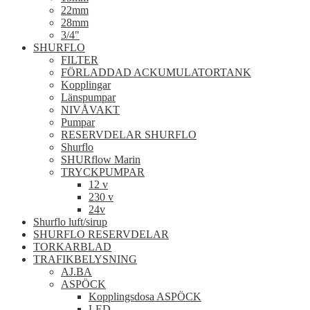
22mm
28mm
3/4"
SHURFLO
FILTER
FÖRLADDAD ACKUMULATORTANK
Kopplingar
Länspumpar
NIVÅVAKT
Pumpar
RESERVDELAR SHURFLO
Shurflo
SHURflow Marin
TRYCKPUMPAR
12 v
230 v
24v
Shurflo luft/sirup
SHURFLO RESERVDELAR
TORKARBLAD
TRAFIKBELYSNING
AJ.BA
ASPÖCK
Kopplingsdosa ASPÖCK
LED