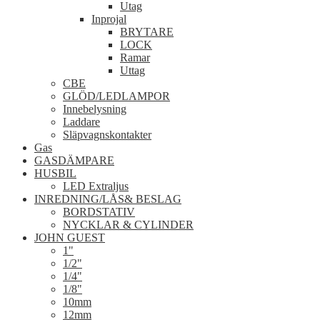
Utag
Inprojal
BRYTARE
LOCK
Ramar
Uttag
CBE
GLÖD/LEDLAMPOR
Innebelysning
Laddare
Släpvagnskontakter
Gas
GASDÄMPARE
HUSBIL
LED Extraljus
INREDNING/LÅS& BESLAG
BORDSTATIV
NYCKLAR & CYLINDER
JOHN GUEST
1"
1/2"
1/4"
1/8"
10mm
12mm