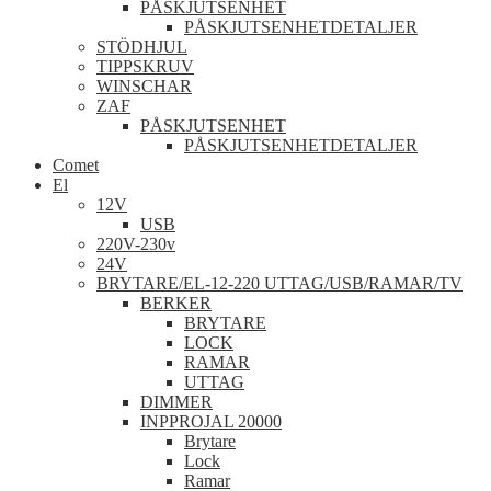
PÅSKJUTSENHET
PÅSKJUTSENHETDETALJER
STÖDHJUL
TIPPSKRUV
WINSCHAR
ZAF
PÅSKJUTSENHET
PÅSKJUTSENHETDETALJER
Comet
El
12V
USB
220V-230v
24V
BRYTARE/EL-12-220 UTTAG/USB/RAMAR/TV
BERKER
BRYTARE
LOCK
RAMAR
UTTAG
DIMMER
INPPROJAL 20000
Brytare
Lock
Ramar