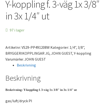
Y-koppling f. 3-väg 1x 3/8″
in 3x 1/4″ ut
97 i lager
Artikelnr:
VS29-PP491208W
Kategorier:
1/4"
,
3/8"
,
BRYGGERIKOPPLINGAR JG
,
JOHN GUEST
,
Y-koppling
Varumärke:
JOHN GUEST
Beskrivning
Beskrivning
Beskrivning: Y-koppling f. 3-väg 1x 3/8″ in 3x 1/4″ ut
gas/luft/dryck PI