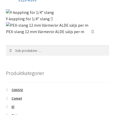
Y-koppling för 1/4" slang
PEX-slang 12 mm Värmerör ALDE säljs per m
Sök
Sök
efter:
Produktkategorier
CHASSI
Comet
El