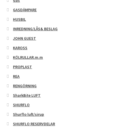
Gas
GASDÄMPARE
HUSBIL
INREDNING/LÅS& BESLAG
JOHN GUEST
KAROSS
KÖLRULLAR.m.m
PROPLAST
REA
RENGÖRNING
SharkBite LUFT
SHURFLO
Shurflo luft/sirup
SHURFLO RESERVDELAR