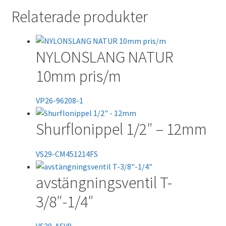
Relaterade produkter
NYLONSLANG NATUR
10mm pris/m
VP26-96208-1
Shurflonippel 1/2″ – 12mm
VS29-CM451214FS
avstängningsventil T-
3/8″-1/4″
VS29-ASV9