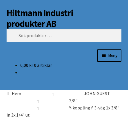
Hiltmann Industri
Hoppa
Hoppa
Sök
till
till
produkter AB
navigering
innehåll
Sök
efter:
Meny
0,00
kr
0 artiklar
Butik
Om oss
Hem
JOHN GUEST
Mitt Konto
3/8"
Y-koppling f. 3-väg 1x 3/8″
in 3x 1/4″ ut