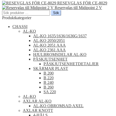
RESEVGLAS FÖR CE-8029
Reservglas till Midipoint 2 V
Sök
Sök
efter:
Produktkategorier
CHASSI
AL-KO
AL-KO 1635/1636/1636G/1637
AL-KO 2050/2051
AL-KO 2051 AAA
AL-KO 2361 AAA
HJULBROMSDELAR AL-KO
PÅSKJUTSENHET
PÅSKJUTSENHETDETALJER
SKÄRMAR PLAST
B 200
B 220
B 240
B 260
SA 220
AL-KO
AXLAR AL-KO
AL-KO OBROMSAD AXEL
AXLAR KNOTT
4-HÅLS