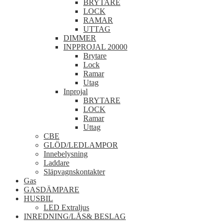
BRYTARE
LOCK
RAMAR
UTTAG
DIMMER
INPPROJAL 20000
Brytare
Lock
Ramar
Utag
Inprojal
BRYTARE
LOCK
Ramar
Uttag
CBE
GLÖD/LEDLAMPOR
Innebelysning
Laddare
Släpvagnskontakter
Gas
GASDÄMPARE
HUSBIL
LED Extraljus
INREDNING/LÅS& BESLAG