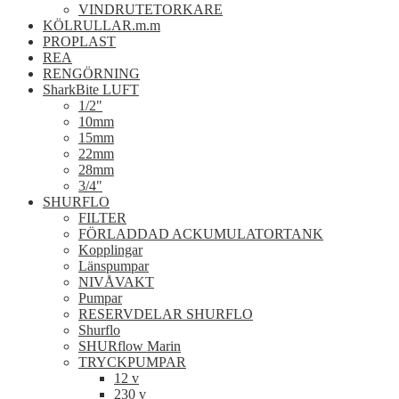
VINDRUTETORKARE
KÖLRULLAR.m.m
PROPLAST
REA
RENGÖRNING
SharkBite LUFT
1/2"
10mm
15mm
22mm
28mm
3/4"
SHURFLO
FILTER
FÖRLADDAD ACKUMULATORTANK
Kopplingar
Länspumpar
NIVÅVAKT
Pumpar
RESERVDELAR SHURFLO
Shurflo
SHURflow Marin
TRYCKPUMPAR
12 v
230 v