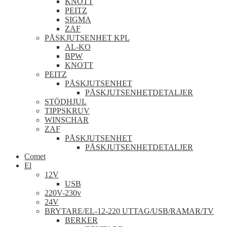
KNOTT
PEITZ
SIGMA
ZAF
PÅSKJUTSENHET KPL
AL-KO
BPW
KNOTT
PEITZ
PÅSKJUTSENHET
PÅSKJUTSENHETDETALJER
STÖDHJUL
TIPPSKRUV
WINSCHAR
ZAF
PÅSKJUTSENHET
PÅSKJUTSENHETDETALJER
Comet
El
12V
USB
220V-230v
24V
BRYTARE/EL-12-220 UTTAG/USB/RAMAR/TV
BERKER