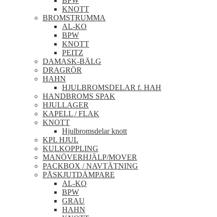
BPW
KNOTT
BROMSTRUMMA
AL-KO
BPW
KNOTT
PEITZ
DAMASK-BÄLG
DRAGRÖR
HAHN
HJULBROMSDELAR f. HAH
HANDBROMS SPAK
HJULLAGER
KAPELL / FLAK
KNOTT
Hjulbromsdelar knott
KPL HJUL
KULKOPPLING
MANÖVERHJÄLP/MOVER
PACKBOX / NAVTÄTNING
PÅSKJUTDÄMPARE
AL-KO
BPW
GRAU
HAHN