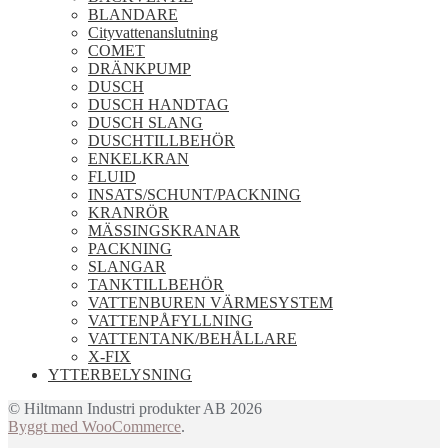
BLANDARE
Cityvattenanslutning
COMET
DRÄNKPUMP
DUSCH
DUSCH HANDTAG
DUSCH SLANG
DUSCHTILLBEHÖR
ENKELKRAN
FLUID
INSATS/SCHUNT/PACKNING
KRANRÖR
MÄSSINGSKRANAR
PACKNING
SLANGAR
TANKTILLBEHÖR
VATTENBUREN VÄRMESYSTEM
VATTENPÅFYLLNING
VATTENTANK/BEHÅLLARE
X-FIX
YTTERBELYSNING
© Hiltmann Industri produkter AB 2026
Byggt med WooCommerce
.