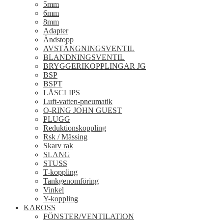
5mm
6mm
8mm
Adapter
Ändstopp
AVSTÄNGNINGSVENTIL
BLANDNINGSVENTIL
BRYGGERIKOPPLINGAR JG
BSP
BSPT
LÅSCLIPS
Luft-vatten-pneumatik
O-RING JOHN GUEST
PLUGG
Reduktionskoppling
Rsk / Mässing
Skarv rak
SLANG
STUSS
T-koppling
Tankgenomföring
Vinkel
Y-koppling
KAROSS
FÖNSTER/VENTILATION