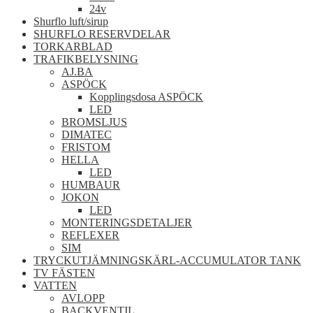
24v
Shurflo luft/sirup
SHURFLO RESERVDELAR
TORKARBLAD
TRAFIKBELYSNING
AJ.BA
ASPÖCK
Kopplingsdosa ASPÖCK
LED
BROMSLJUS
DIMATEC
FRISTOM
HELLA
LED
HUMBAUR
JOKON
LED
MONTERINGSDETALJER
REFLEXER
SIM
TRYCKUTJÄMNINGSKÄRL-ACCUMULATOR TANK
TV FÄSTEN
VATTEN
AVLOPP
BACKVENTIL