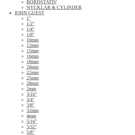
BORDSTATIV
NYCKLAR & CYLINDER
JOHN GUEST
1"
1/2"
1/4"
1/8"
10mm
12mm
15mm
16mm
18mm
20mm
22mm
25mm
28mm
2mm
3/16"
3/4"
3/8"
32mm
4mm
5/16"
5/32"
5/8"