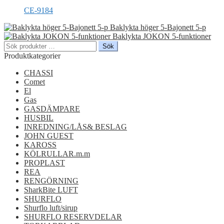
CE-9184
Baklykta höger 5-Bajonett 5-p
Baklykta JOKON 5-funktioner
Sök
Sök
efter:
Produktkategorier
CHASSI
Comet
El
Gas
GASDÄMPARE
HUSBIL
INREDNING/LÅS& BESLAG
JOHN GUEST
KAROSS
KÖLRULLAR.m.m
PROPLAST
REA
RENGÖRNING
SharkBite LUFT
SHURFLO
Shurflo luft/sirup
SHURFLO RESERVDELAR