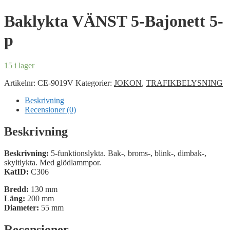
Baklykta VÄNST 5-Bajonett 5-
p
15 i lager
Artikelnr:
CE-9019V
Kategorier:
JOKON
,
TRAFIKBELYSNING
Beskrivning
Recensioner (0)
Beskrivning
Beskrivning:
5-funktionslykta. Bak-, broms-, blink-, dimbak-,
skyltlykta. Med glödlammpor.
KatID:
C306
Bredd:
130 mm
Läng:
200 mm
Diameter:
55 mm
Recensioner