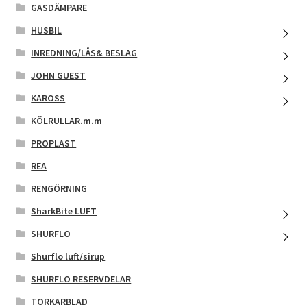
GASDÄMPARE
HUSBIL
INREDNING/LÅS& BESLAG
JOHN GUEST
KAROSS
KÖLRULLAR.m.m
PROPLAST
REA
RENGÖRNING
SharkBite LUFT
SHURFLO
Shurflo luft/sirup
SHURFLO RESERVDELAR
TORKARBLAD