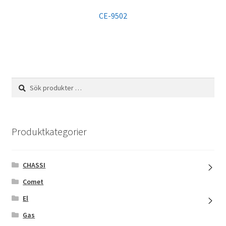
CE-9502
Sök
Sök
efter:
Produktkategorier
CHASSI
Comet
El
Gas