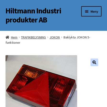
Hiltmann Industri
Hoppa
Hoppa
Meny
till
till
produkter AB
navigering
innehåll
Butik
Hem
TRAFIKBELYSNING
JOKON
Baklykta JOKON 5-
funktioner
Om oss
Mitt Konto