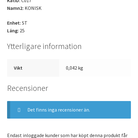
KatID:
C017
Namn2:
KONISK
Enhet:
ST
Läng:
25
Ytterligare information
Vikt
0,042 kg
Recensioner
Det finns inga recensioner än.
Endast inloggade kunder som har köpt denna produkt får