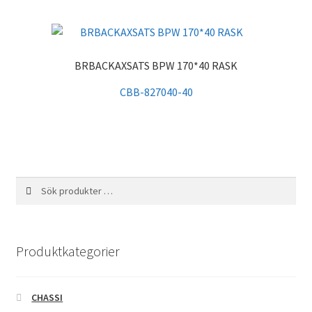
BRBACKAXSATS BPW 170*40 RASK
CBB-827040-40
Sök
Sök
efter:
Produktkategorier
CHASSI