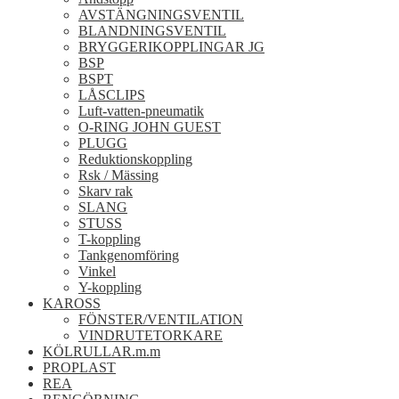
AVSTÄNGNINGSVENTIL
BLANDNINGSVENTIL
BRYGGERIKOPPLINGAR JG
BSP
BSPT
LÅSCLIPS
Luft-vatten-pneumatik
O-RING JOHN GUEST
PLUGG
Reduktionskoppling
Rsk / Mässing
Skarv rak
SLANG
STUSS
T-koppling
Tankgenomföring
Vinkel
Y-koppling
KAROSS
FÖNSTER/VENTILATION
VINDRUTETORKARE
KÖLRULLAR.m.m
PROPLAST
REA