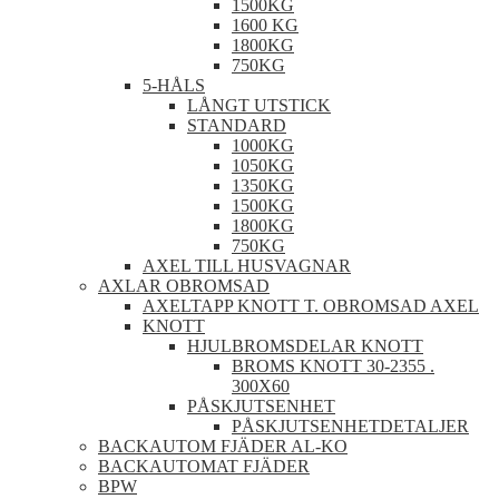
1500KG
1600 KG
1800KG
750KG
5-HÅLS
LÅNGT UTSTICK
STANDARD
1000KG
1050KG
1350KG
1500KG
1800KG
750KG
AXEL TILL HUSVAGNAR
AXLAR OBROMSAD
AXELTAPP KNOTT T. OBROMSAD AXEL
KNOTT
HJULBROMSDELAR KNOTT
BROMS KNOTT 30-2355 .
300X60
PÅSKJUTSENHET
PÅSKJUTSENHETDETALJER
BACKAUTOM FJÄDER AL-KO
BACKAUTOMAT FJÄDER
BPW