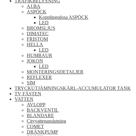
TRAFIKBELYSNING
AJ.BA
ASPÖCK
Kopplingsdosa ASPÖCK
LED
BROMSLJUS
DIMATEC
FRISTOM
HELLA
LED
HUMBAUR
JOKON
LED
MONTERINGSDETALJER
REFLEXER
SIM
TRYCKUTJÄMNINGSKÄRL-ACCUMULATOR TANK
TV FÄSTEN
VATTEN
AVLOPP
BACKVENTIL
BLANDARE
Cityvattenanslutning
COMET
DRÄNKPUMP