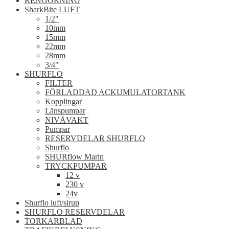
RENGÖRNING
SharkBite LUFT
1/2"
10mm
15mm
22mm
28mm
3/4"
SHURFLO
FILTER
FÖRLADDAD ACKUMULATORTANK
Kopplingar
Länspumpar
NIVÅVAKT
Pumpar
RESERVDELAR SHURFLO
Shurflo
SHURflow Marin
TRYCKPUMPAR
12 v
230 v
24v
Shurflo luft/sirup
SHURFLO RESERVDELAR
TORKARBLAD