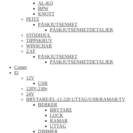
AL-KO
BPW
KNOTT
PEITZ
PÅSKJUTSENHET
PÅSKJUTSENHETDETALJER
STÖDHJUL
TIPPSKRUV
WINSCHAR
ZAF
PÅSKJUTSENHET
PÅSKJUTSENHETDETALJER
Comet
El
12V
USB
220V-230v
24V
BRYTARE/EL-12-220 UTTAG/USB/RAMAR/TV
BERKER
BRYTARE
LOCK
RAMAR
UTTAG
DIMMER