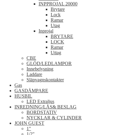
INPPROJAL 20000
Brytare
Lock
Ramar
Utag
Inprojal
BRYTARE
LOCK
Ramar
Uttag
CBE
GLÖD/LEDLAMPOR
Innebelysning
Laddare
Släpvagnskontakter
Gas
GASDÄMPARE
HUSBIL
LED Extraljus
INREDNING/LÅS& BESLAG
BORDSTATIV
NYCKLAR & CYLINDER
JOHN GUEST
1"
1/2"