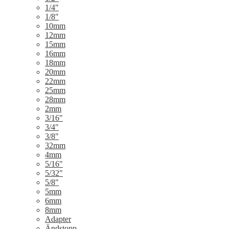
1/4"
1/8"
10mm
12mm
15mm
16mm
18mm
20mm
22mm
25mm
28mm
2mm
3/16"
3/4"
3/8"
32mm
4mm
5/16"
5/32"
5/8"
5mm
6mm
8mm
Adapter
Ändstopp