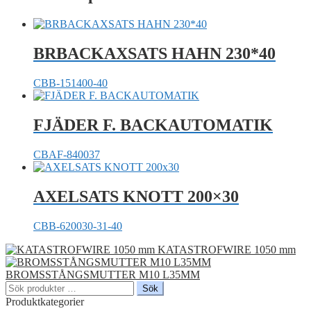
BRBACKAXSATS HAHN 230*40
CBB-151400-40
FJÄDER F. BACKAUTOMATIK
CBAF-840037
AXELSATS KNOTT 200×30
CBB-620030-31-40
KATASTROFWIRE 1050 mm
BROMSSTÅNGSMUTTER M10 L35MM
Sök
Sök
efter:
Produktkategorier