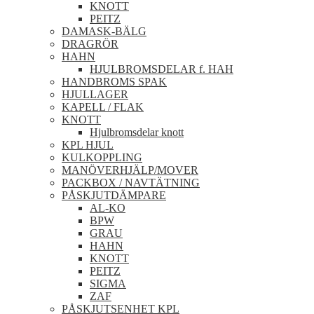
KNOTT
PEITZ
DAMASK-BÄLG
DRAGRÖR
HAHN
HJULBROMSDELAR f. HAH
HANDBROMS SPAK
HJULLAGER
KAPELL / FLAK
KNOTT
Hjulbromsdelar knott
KPL HJUL
KULKOPPLING
MANÖVERHJÄLP/MOVER
PACKBOX / NAVTÄTNING
PÅSKJUTDÄMPARE
AL-KO
BPW
GRAU
HAHN
KNOTT
PEITZ
SIGMA
ZAF
PÅSKJUTSENHET KPL