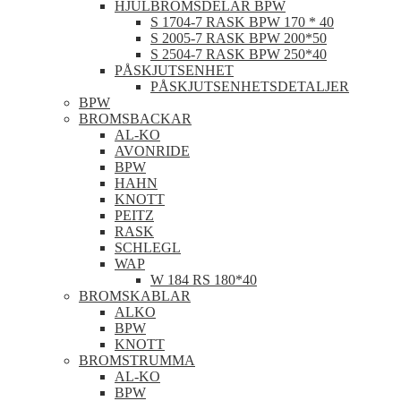
HJULBROMSDELAR BPW
S 1704-7 RASK BPW 170 * 40
S 2005-7 RASK BPW 200*50
S 2504-7 RASK BPW 250*40
PÅSKJUTSENHET
PÅSKJUTSENHETSDETALJER
BPW
BROMSBACKAR
AL-KO
AVONRIDE
BPW
HAHN
KNOTT
PEITZ
RASK
SCHLEGL
WAP
W 184 RS 180*40
BROMSKABLAR
ALKO
BPW
KNOTT
BROMSTRUMMA
AL-KO
BPW