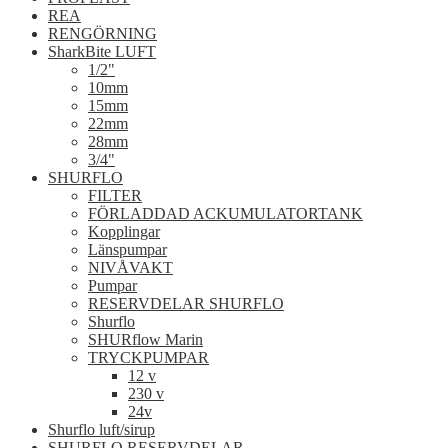
REA
RENGÖRNING
SharkBite LUFT
1/2"
10mm
15mm
22mm
28mm
3/4"
SHURFLO
FILTER
FÖRLADDAD ACKUMULATORTANK
Kopplingar
Länspumpar
NIVÅVAKT
Pumpar
RESERVDELAR SHURFLO
Shurflo
SHURflow Marin
TRYCKPUMPAR
12 v
230 v
24v
Shurflo luft/sirup
SHURFLO RESERVDELAR