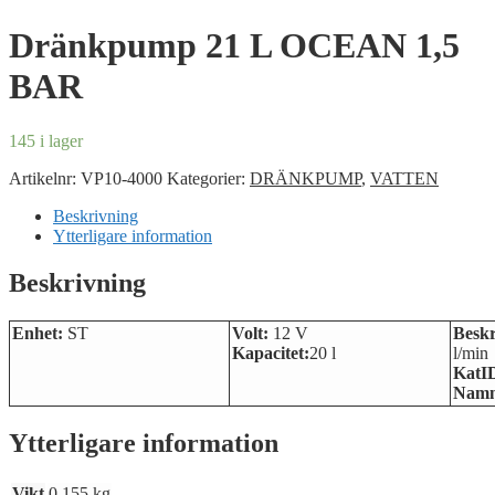
Dränkpump 21 L OCEAN 1,5
BAR
145 i lager
Artikelnr:
VP10-4000
Kategorier:
DRÄNKPUMP
,
VATTEN
Beskrivning
Ytterligare information
Beskrivning
Enhet:
ST
Volt:
12 V
Beskr
Kapacitet:
20 l
l/min
KatI
Namn
Ytterligare information
Vikt
0,155 kg