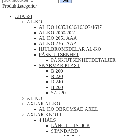
Sök
efter:
Produktkategorier
CHASSI
AL-KO
AL-KO 1635/1636/1636G/1637
AL-KO 2050/2051
AL-KO 2051 AAA
AL-KO 2361 AAA
HJULBROMSDELAR AL-KO
PÅSKJUTSENHET
PÅSKJUTSENHETDETALJER
SKÄRMAR PLAST
B 200
B 220
B 240
B 260
SA 220
AL-KO
AXLAR AL-KO
AL-KO OBROMSAD AXEL
AXLAR KNOTT
4-HÅLS
LÅNGT UTSTICK
STANDARD