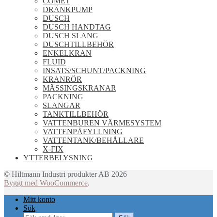
COMET
DRÄNKPUMP
DUSCH
DUSCH HANDTAG
DUSCH SLANG
DUSCHTILLBEHÖR
ENKELKRAN
FLUID
INSATS/SCHUNT/PACKNING
KRANRÖR
MÄSSINGSKRANAR
PACKNING
SLANGAR
TANKTILLBEHÖR
VATTENBUREN VÄRMESYSTEM
VATTENPÅFYLLNING
VATTENTANK/BEHÅLLARE
X-FIX
YTTERBELYSNING
© Hiltmann Industri produkter AB 2026
Byggt med WooCommerce
.
Mitt konto
Sök
Sök