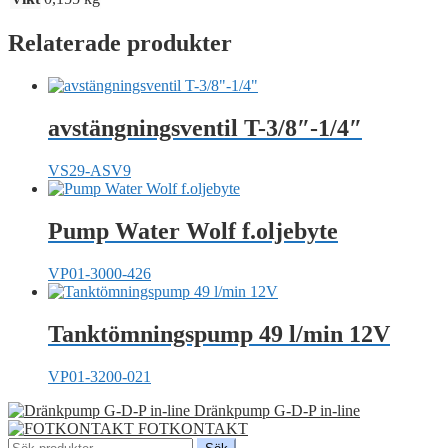
Relaterade produkter
avstängningsventil T-3/8″-1/4″
VS29-ASV9
Pump Water Wolf f.oljebyte
VP01-3000-426
Tanktömningspump 49 l/min 12V
VP01-3200-021
Dränkpump G-D-P in-line
FOTKONTAKT
Sök