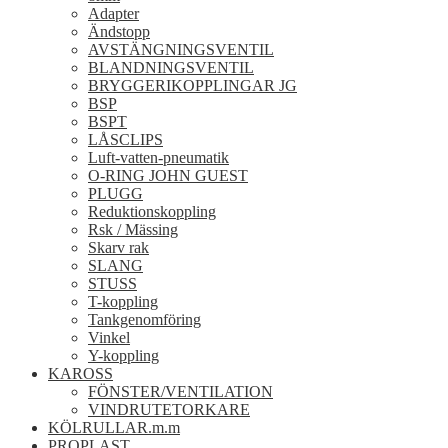
Adapter
Ändstopp
AVSTÄNGNINGSVENTIL
BLANDNINGSVENTIL
BRYGGERIKOPPLINGAR JG
BSP
BSPT
LÅSCLIPS
Luft-vatten-pneumatik
O-RING JOHN GUEST
PLUGG
Reduktionskoppling
Rsk / Mässing
Skarv rak
SLANG
STUSS
T-koppling
Tankgenomföring
Vinkel
Y-koppling
KAROSS
FÖNSTER/VENTILATION
VINDRUTETORKARE
KÖLRULLAR.m.m
PROPLAST