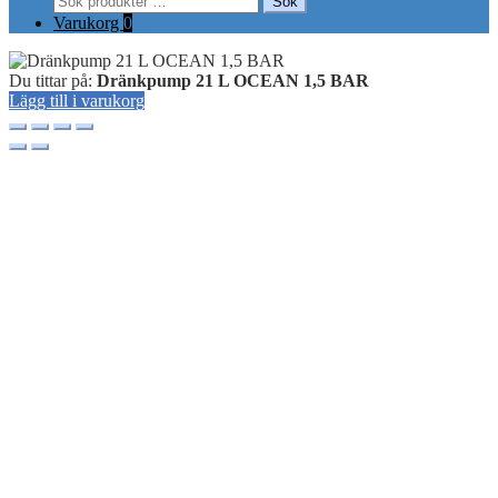
Sök
efter:
Varukorg
0
Du tittar på:
Dränkpump 21 L OCEAN 1,5 BAR
Lägg till i varukorg