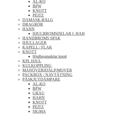
AL-KO
BPW
KNOTT
PEITZ
DAMASK-BÄLG
DRAGRÖR
HAHN
HJULBROMSDELAR f. HAH
HANDBROMS SPAK
HJULLAGER
KAPELL / FLAK
KNOTT
Hjulbromsdelar knott
KPL HJUL
KULKOPPLING
MANÖVERHJÄLP/MOVER
PACKBOX / NAVTÄTNING
PÅSKJUTDÄMPARE
AL-KO
BPW
GRAU
HAHN
KNOTT
PEITZ
SIGMA