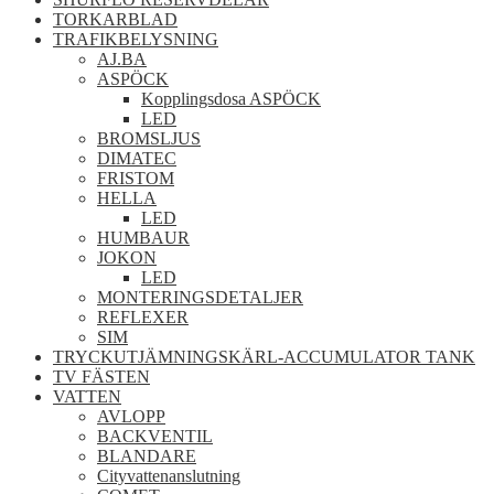
TORKARBLAD
TRAFIKBELYSNING
AJ.BA
ASPÖCK
Kopplingsdosa ASPÖCK
LED
BROMSLJUS
DIMATEC
FRISTOM
HELLA
LED
HUMBAUR
JOKON
LED
MONTERINGSDETALJER
REFLEXER
SIM
TRYCKUTJÄMNINGSKÄRL-ACCUMULATOR TANK
TV FÄSTEN
VATTEN
AVLOPP
BACKVENTIL
BLANDARE
Cityvattenanslutning