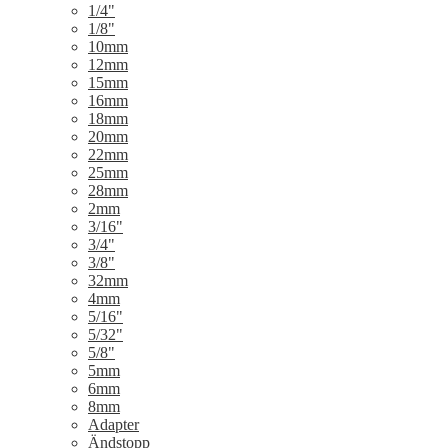
1/4"
1/8"
10mm
12mm
15mm
16mm
18mm
20mm
22mm
25mm
28mm
2mm
3/16"
3/4"
3/8"
32mm
4mm
5/16"
5/32"
5/8"
5mm
6mm
8mm
Adapter
Ändstopp