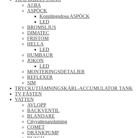
AJ.BA
ASPÖCK
Kopplingsdosa ASPÖCK
LED
BROMSLJUS
DIMATEC
FRISTOM
HELLA
LED
HUMBAUR
JOKON
LED
MONTERINGSDETALJER
REFLEXER
SIM
TRYCKUTJÄMNINGSKÄRL-ACCUMULATOR TANK
TV FÄSTEN
VATTEN
AVLOPP
BACKVENTIL
BLANDARE
Cityvattenanslutning
COMET
DRÄNKPUMP