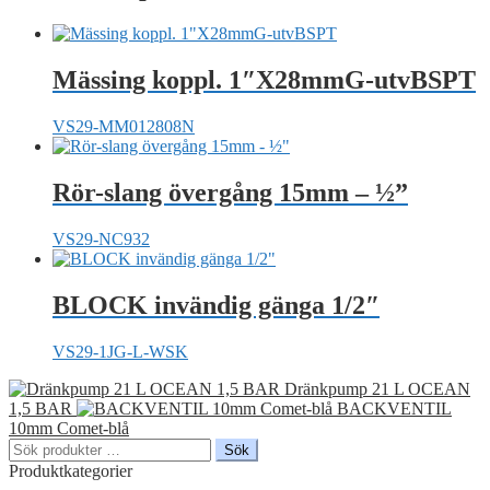
Mässing koppl. 1″X28mmG-utvBSPT
VS29-MM012808N
Rör-slang övergång 15mm – ½”
VS29-NC932
BLOCK invändig gänga 1/2″
VS29-1JG-L-WSK
Dränkpump 21 L OCEAN
1,5 BAR
BACKVENTIL
10mm Comet-blå
Sök
Sök
efter:
Produktkategorier