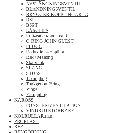
AVSTÄNGNINGSVENTIL
BLANDNINGSVENTIL
BRYGGERIKOPPLINGAR JG
BSP
BSPT
LÅSCLIPS
Luft-vatten-pneumatik
O-RING JOHN GUEST
PLUGG
Reduktionskoppling
Rsk / Mässing
Skarv rak
SLANG
STUSS
T-koppling
Tankgenomföring
Vinkel
Y-koppling
KAROSS
FÖNSTER/VENTILATION
VINDRUTETORKARE
KÖLRULLAR.m.m
PROPLAST
REA
RENGÖRNING