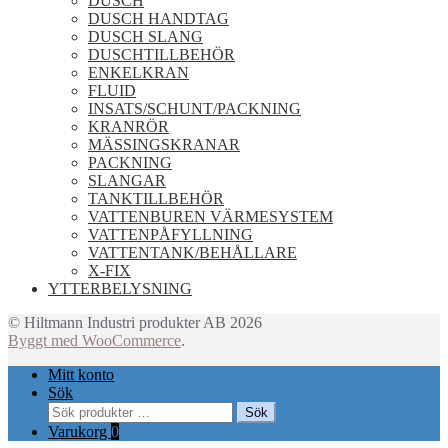
DUSCH
DUSCH HANDTAG
DUSCH SLANG
DUSCHTILLBEHÖR
ENKELKRAN
FLUID
INSATS/SCHUNT/PACKNING
KRANRÖR
MÄSSINGSKRANAR
PACKNING
SLANGAR
TANKTILLBEHÖR
VATTENBUREN VÄRMESYSTEM
VATTENPÅFYLLNING
VATTENTANK/BEHÅLLARE
X-FIX
YTTERBELYSNING
© Hiltmann Industri produkter AB 2026
Byggt med WooCommerce
.
Mitt konto
Sök
Sök
Sök
efter:
Varukorg
0