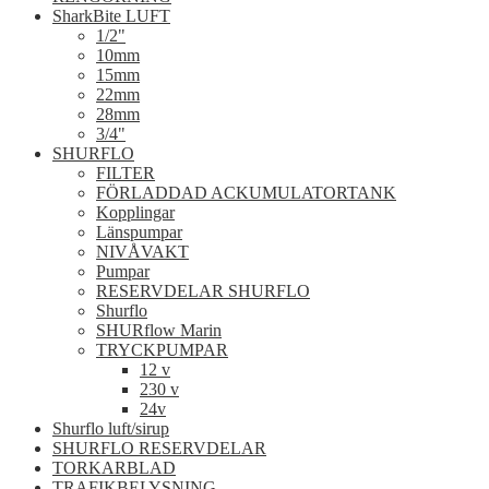
SharkBite LUFT
1/2"
10mm
15mm
22mm
28mm
3/4"
SHURFLO
FILTER
FÖRLADDAD ACKUMULATORTANK
Kopplingar
Länspumpar
NIVÅVAKT
Pumpar
RESERVDELAR SHURFLO
Shurflo
SHURflow Marin
TRYCKPUMPAR
12 v
230 v
24v
Shurflo luft/sirup
SHURFLO RESERVDELAR
TORKARBLAD
TRAFIKBELYSNING