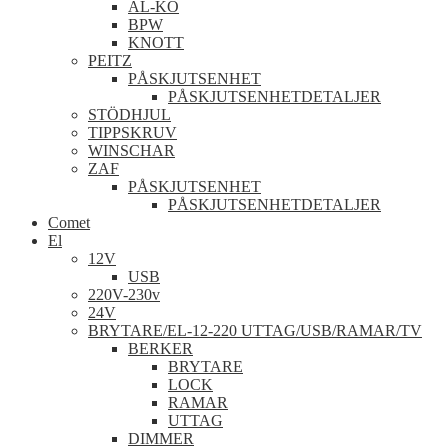
AL-KO
BPW
KNOTT
PEITZ
PÅSKJUTSENHET
PÅSKJUTSENHETDETALJER
STÖDHJUL
TIPPSKRUV
WINSCHAR
ZAF
PÅSKJUTSENHET
PÅSKJUTSENHETDETALJER
Comet
El
12V
USB
220V-230v
24V
BRYTARE/EL-12-220 UTTAG/USB/RAMAR/TV
BERKER
BRYTARE
LOCK
RAMAR
UTTAG
DIMMER