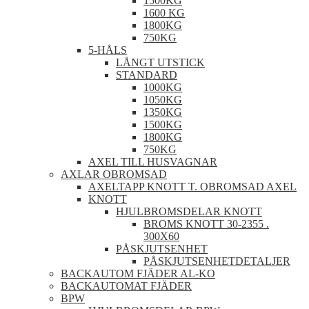
1500KG
1600 KG
1800KG
750KG
5-HÅLS
LÅNGT UTSTICK
STANDARD
1000KG
1050KG
1350KG
1500KG
1800KG
750KG
AXEL TILL HUSVAGNAR
AXLAR OBROMSAD
AXELTAPP KNOTT T. OBROMSAD AXEL
KNOTT
HJULBROMSDELAR KNOTT
BROMS KNOTT 30-2355 .
300X60
PÅSKJUTSENHET
PÅSKJUTSENHETDETALJER
BACKAUTOM FJÄDER AL-KO
BACKAUTOMAT FJÄDER
BPW