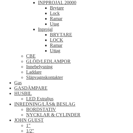
INPPROJAL 20000
Brytare
Lock
Ramar
Utag
Inprojal
BRYTARE
LOCK
Ramar
Uttag
CBE
GLÖD/LEDLAMPOR
Innebelysning
Laddare
Släpvagnskontakter
Gas
GASDÄMPARE
HUSBIL
LED Extraljus
INREDNING/LÅS& BESLAG
BORDSTATIV
NYCKLAR & CYLINDER
JOHN GUEST
1"
1/2"