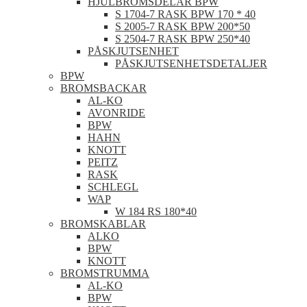
HJULBROMSDELAR BPW
S 1704-7 RASK BPW 170 * 40
S 2005-7 RASK BPW 200*50
S 2504-7 RASK BPW 250*40
PÅSKJUTSENHET
PÅSKJUTSENHETSDETALJER
BPW
BROMSBACKAR
AL-KO
AVONRIDE
BPW
HAHN
KNOTT
PEITZ
RASK
SCHLEGL
WAP
W 184 RS 180*40
BROMSKABLAR
ALKO
BPW
KNOTT
BROMSTRUMMA
AL-KO
BPW