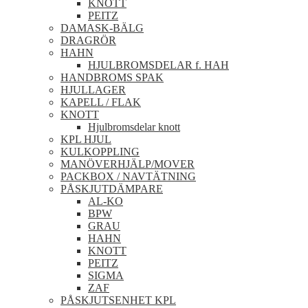
KNOTT
PEITZ
DAMASK-BÄLG
DRAGRÖR
HAHN
HJULBROMSDELAR f. HAH
HANDBROMS SPAK
HJULLAGER
KAPELL / FLAK
KNOTT
Hjulbromsdelar knott
KPL HJUL
KULKOPPLING
MANÖVERHJÄLP/MOVER
PACKBOX / NAVTÄTNING
PÅSKJUTDÄMPARE
AL-KO
BPW
GRAU
HAHN
KNOTT
PEITZ
SIGMA
ZAF
PÅSKJUTSENHET KPL