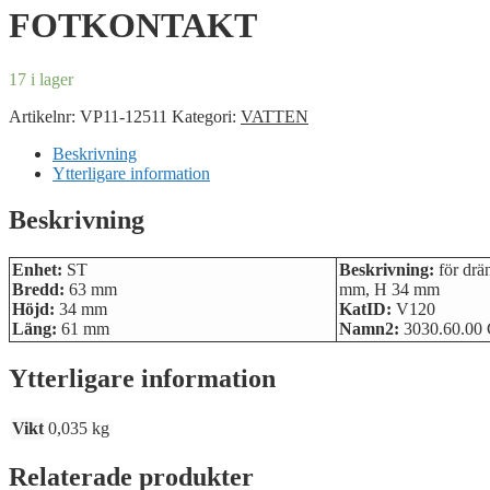
FOTKONTAKT
17 i lager
Artikelnr:
VP11-12511
Kategori:
VATTEN
Beskrivning
Ytterligare information
Beskrivning
Enhet:
ST
Beskrivning:
för drä
Bredd:
63 mm
mm, H 34 mm
Höjd:
34 mm
KatID:
V120
Läng:
61 mm
Namn2:
3030.60.00
Ytterligare information
Vikt
0,035 kg
Relaterade produkter