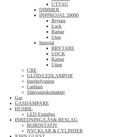
UTTAG
DIMMER
INPPROJAL 20000
Brytare
Lock
Ramar
Utag
Inprojal
BRYTARE
LOCK
Ramar
Uttag
CBE
GLÖD/LEDLAMPOR
Innebelysning
Laddare
Släpvagnskontakter
Gas
GASDÄMPARE
HUSBIL
LED Extraljus
INREDNING/LÅS& BESLAG
BORDSTATIV
NYCKLAR & CYLINDER
JOHN GUEST