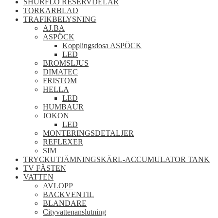
SHURFLO RESERVDELAR
TORKARBLAD
TRAFIKBELYSNING
AJ.BA
ASPÖCK
Kopplingsdosa ASPÖCK
LED
BROMSLJUS
DIMATEC
FRISTOM
HELLA
LED
HUMBAUR
JOKON
LED
MONTERINGSDETALJER
REFLEXER
SIM
TRYCKUTJÄMNINGSKÄRL-ACCUMULATOR TANK
TV FÄSTEN
VATTEN
AVLOPP
BACKVENTIL
BLANDARE
Cityvattenanslutning