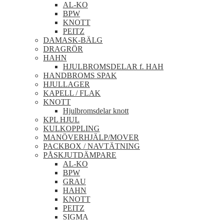
AL-KO
BPW
KNOTT
PEITZ
DAMASK-BÄLG
DRAGRÖR
HAHN
HJULBROMSDELAR f. HAH
HANDBROMS SPAK
HJULLAGER
KAPELL / FLAK
KNOTT
Hjulbromsdelar knott
KPL HJUL
KULKOPPLING
MANÖVERHJÄLP/MOVER
PACKBOX / NAVTÄTNING
PÅSKJUTDÄMPARE
AL-KO
BPW
GRAU
HAHN
KNOTT
PEITZ
SIGMA