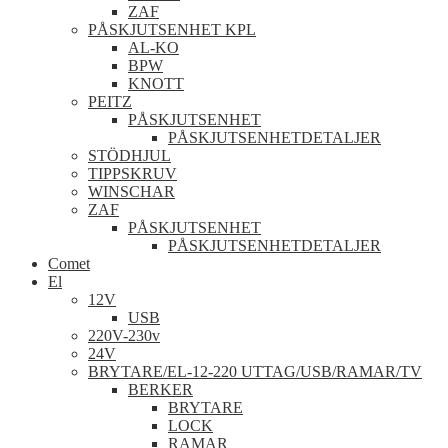
ZAF
PÅSKJUTSENHET KPL
AL-KO
BPW
KNOTT
PEITZ
PÅSKJUTSENHET
PÅSKJUTSENHETDETALJER
STÖDHJUL
TIPPSKRUV
WINSCHAR
ZAF
PÅSKJUTSENHET
PÅSKJUTSENHETDETALJER
Comet
El
12V
USB
220V-230v
24V
BRYTARE/EL-12-220 UTTAG/USB/RAMAR/TV
BERKER
BRYTARE
LOCK
RAMAR