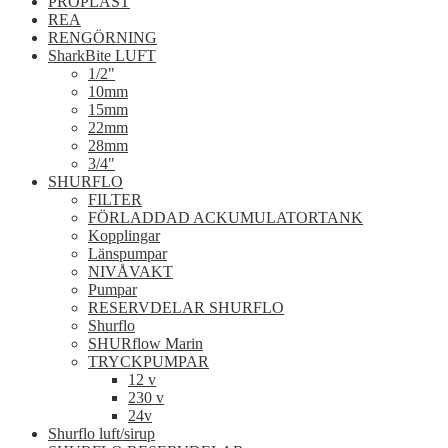
PROPLAST
REA
RENGÖRNING
SharkBite LUFT
1/2"
10mm
15mm
22mm
28mm
3/4"
SHURFLO
FILTER
FÖRLADDAD ACKUMULATORTANK
Kopplingar
Länspumpar
NIVÅVAKT
Pumpar
RESERVDELAR SHURFLO
Shurflo
SHURflow Marin
TRYCKPUMPAR
12 v
230 v
24v
Shurflo luft/sirup