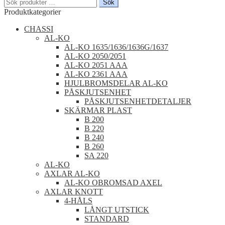
Sök
Sök
efter:
Produktkategorier
CHASSI
AL-KO
AL-KO 1635/1636/1636G/1637
AL-KO 2050/2051
AL-KO 2051 AAA
AL-KO 2361 AAA
HJULBROMSDELAR AL-KO
PÅSKJUTSENHET
PÅSKJUTSENHETDETALJER
SKÄRMAR PLAST
B 200
B 220
B 240
B 260
SA 220
AL-KO
AXLAR AL-KO
AL-KO OBROMSAD AXEL
AXLAR KNOTT
4-HÅLS
LÅNGT UTSTICK
STANDARD