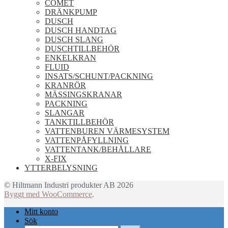
COMET
DRÄNKPUMP
DUSCH
DUSCH HANDTAG
DUSCH SLANG
DUSCHTILLBEHÖR
ENKELKRAN
FLUID
INSATS/SCHUNT/PACKNING
KRANRÖR
MÄSSINGSKRANAR
PACKNING
SLANGAR
TANKTILLBEHÖR
VATTENBUREN VÄRMESYSTEM
VATTENPÅFYLLNING
VATTENTANK/BEHÅLLARE
X-FIX
YTTERBELYSNING
© Hiltmann Industri produkter AB 2026
Byggt med WooCommerce
.
Mitt konto
Sök