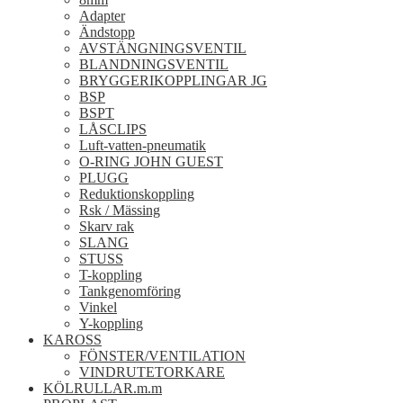
Adapter
Ändstopp
AVSTÄNGNINGSVENTIL
BLANDNINGSVENTIL
BRYGGERIKOPPLINGAR JG
BSP
BSPT
LÅSCLIPS
Luft-vatten-pneumatik
O-RING JOHN GUEST
PLUGG
Reduktionskoppling
Rsk / Mässing
Skarv rak
SLANG
STUSS
T-koppling
Tankgenomföring
Vinkel
Y-koppling
KAROSS
FÖNSTER/VENTILATION
VINDRUTETORKARE
KÖLRULLAR.m.m