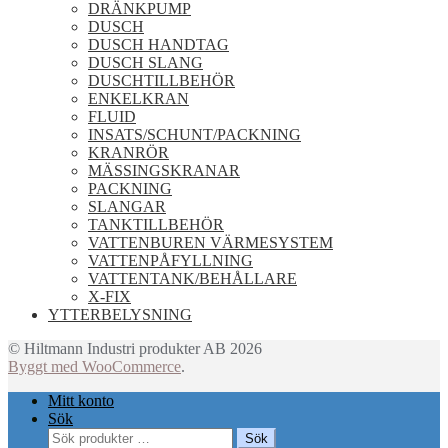
DRÄNKPUMP
DUSCH
DUSCH HANDTAG
DUSCH SLANG
DUSCHTILLBEHÖR
ENKELKRAN
FLUID
INSATS/SCHUNT/PACKNING
KRANRÖR
MÄSSINGSKRANAR
PACKNING
SLANGAR
TANKTILLBEHÖR
VATTENBUREN VÄRMESYSTEM
VATTENPÅFYLLNING
VATTENTANK/BEHÅLLARE
X-FIX
YTTERBELYSNING
© Hiltmann Industri produkter AB 2026
Byggt med WooCommerce
.
Mitt konto
Sök
Sök
Sök