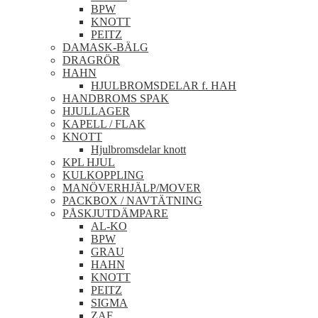
BPW
KNOTT
PEITZ
DAMASK-BÄLG
DRAGRÖR
HAHN
HJULBROMSDELAR f. HAH
HANDBROMS SPAK
HJULLAGER
KAPELL / FLAK
KNOTT
Hjulbromsdelar knott
KPL HJUL
KULKOPPLING
MANÖVERHJÄLP/MOVER
PACKBOX / NAVTÄTNING
PÅSKJUTDÄMPARE
AL-KO
BPW
GRAU
HAHN
KNOTT
PEITZ
SIGMA
ZAF