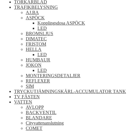
TORKARBLAD
TRAFIKBELYSNING
AJ.BA
ASPÖCK
Kopplingsdosa ASPÖCK
LED
BROMSLJUS
DIMATEC
FRISTOM
HELLA
LED
HUMBAUR
JOKON
LED
MONTERINGSDETALJER
REFLEXER
SIM
TRYCKUTJÄMNINGSKÄRL-ACCUMULATOR TANK
TV FÄSTEN
VATTEN
AVLOPP
BACKVENTIL
BLANDARE
Cityvattenanslutning
COMET