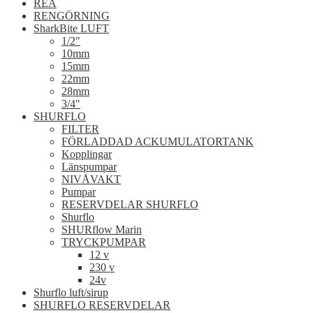
REA
RENGÖRNING
SharkBite LUFT
1/2"
10mm
15mm
22mm
28mm
3/4"
SHURFLO
FILTER
FÖRLADDAD ACKUMULATORTANK
Kopplingar
Länspumpar
NIVÅVAKT
Pumpar
RESERVDELAR SHURFLO
Shurflo
SHURflow Marin
TRYCKPUMPAR
12 v
230 v
24v
Shurflo luft/sirup
SHURFLO RESERVDELAR