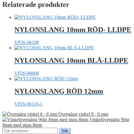
Relaterade produkter
NYLONSLANG 10mm RÖD- LLDPE
VP26-96108
NYLONSLANG 10mm BLÅ-LLDPE
VP26-96008
NYLONSLANG RÖD 12mm
VP26-96110-1
Övergång vinkel 8 - 6 mm
Vinkelövergång 90gr
8mm med stuss 8mm
Sök
Sök