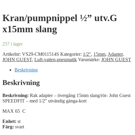
Kran/pumpnippel ½” utv.G
x15mm slang
257 i lager
Artikelnr:
VS29-CM011514S
Kategorier:
1/2"
,
15mm
,
Adapter
,
JOHN GUEST
,
Luft-vatten-pneumatik
Varumärke:
JOHN GUEST
Beskrivning
Beskrivning
Beskrivning:
Rak adapter – övergång 15mm slang/rör- John Guest
SPEEDFIT – med 1/2″ utvändig gänga-kort
MAX 65 C
Enhet:
st
Färg:
svart