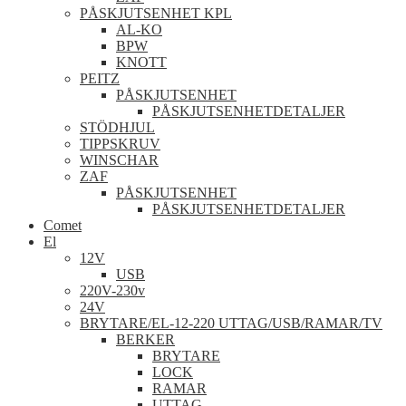
PÅSKJUTSENHET KPL
AL-KO
BPW
KNOTT
PEITZ
PÅSKJUTSENHET
PÅSKJUTSENHETDETALJER
STÖDHJUL
TIPPSKRUV
WINSCHAR
ZAF
PÅSKJUTSENHET
PÅSKJUTSENHETDETALJER
Comet
El
12V
USB
220V-230v
24V
BRYTARE/EL-12-220 UTTAG/USB/RAMAR/TV
BERKER
BRYTARE
LOCK
RAMAR
UTTAG