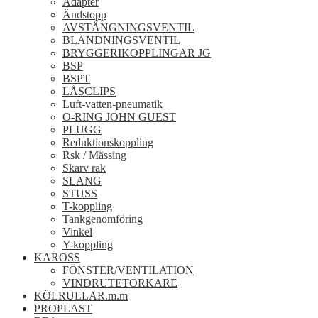
Adapter
Ändstopp
AVSTÄNGNINGSVENTIL
BLANDNINGSVENTIL
BRYGGERIKOPPLINGAR JG
BSP
BSPT
LÅSCLIPS
Luft-vatten-pneumatik
O-RING JOHN GUEST
PLUGG
Reduktionskoppling
Rsk / Mässing
Skarv rak
SLANG
STUSS
T-koppling
Tankgenomföring
Vinkel
Y-koppling
KAROSS
FÖNSTER/VENTILATION
VINDRUTETORKARE
KÖLRULLAR.m.m
PROPLAST