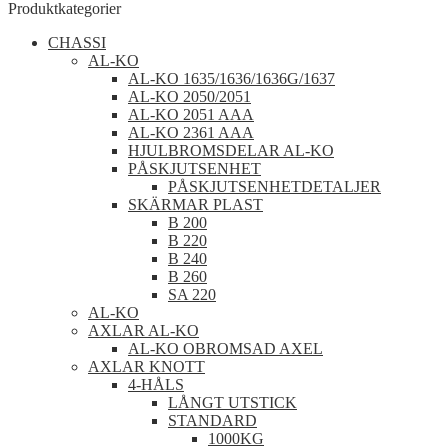
efter:
Produktkategorier
CHASSI
AL-KO
AL-KO 1635/1636/1636G/1637
AL-KO 2050/2051
AL-KO 2051 AAA
AL-KO 2361 AAA
HJULBROMSDELAR AL-KO
PÅSKJUTSENHET
PÅSKJUTSENHETDETALJER
SKÄRMAR PLAST
B 200
B 220
B 240
B 260
SA 220
AL-KO
AXLAR AL-KO
AL-KO OBROMSAD AXEL
AXLAR KNOTT
4-HÅLS
LÅNGT UTSTICK
STANDARD
1000KG