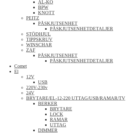
AL-KO
BPW
KNOTT
PEITZ
PÅSKJUTSENHET
PÅSKJUTSENHETDETALJER
STÖDHJUL
TIPPSKRUV
WINSCHAR
ZAF
PÅSKJUTSENHET
PÅSKJUTSENHETDETALJER
Comet
El
12V
USB
220V-230v
24V
BRYTARE/EL-12-220 UTTAG/USB/RAMAR/TV
BERKER
BRYTARE
LOCK
RAMAR
UTTAG
DIMMER