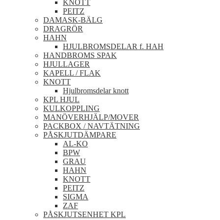
KNOTT
PEITZ
DAMASK-BÄLG
DRAGRÖR
HAHN
HJULBROMSDELAR f. HAH
HANDBROMS SPAK
HJULLAGER
KAPELL / FLAK
KNOTT
Hjulbromsdelar knott
KPL HJUL
KULKOPPLING
MANÖVERHJÄLP/MOVER
PACKBOX / NAVTÄTNING
PÅSKJUTDÄMPARE
AL-KO
BPW
GRAU
HAHN
KNOTT
PEITZ
SIGMA
ZAF
PÅSKJUTSENHET KPL