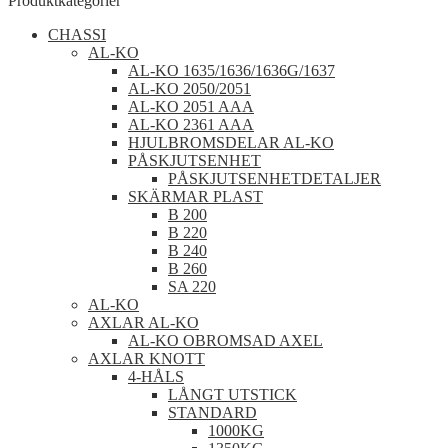
Produktkategorier
CHASSI
AL-KO
AL-KO 1635/1636/1636G/1637
AL-KO 2050/2051
AL-KO 2051 AAA
AL-KO 2361 AAA
HJULBROMSDELAR AL-KO
PÅSKJUTSENHET
PÅSKJUTSENHETDETALJER
SKÄRMAR PLAST
B 200
B 220
B 240
B 260
SA 220
AL-KO
AXLAR AL-KO
AL-KO OBROMSAD AXEL
AXLAR KNOTT
4-HÅLS
LÅNGT UTSTICK
STANDARD
1000KG