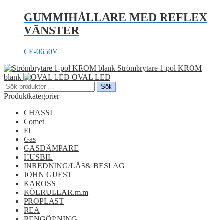
GUMMIHÅLLARE MED REFLEX
VÄNSTER
CE-0650V
Strömbrytare 1-pol KROM
blank
OVAL LED
Sök
Sök
efter:
Produktkategorier
CHASSI
Comet
El
Gas
GASDÄMPARE
HUSBIL
INREDNING/LÅS& BESLAG
JOHN GUEST
KAROSS
KÖLRULLAR.m.m
PROPLAST
REA
RENGÖRNING