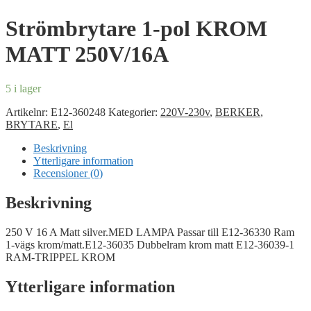
Strömbrytare 1-pol KROM
MATT 250V/16A
5 i lager
Artikelnr:
E12-360248
Kategorier:
220V-230v
,
BERKER
,
BRYTARE
,
El
Beskrivning
Ytterligare information
Recensioner (0)
Beskrivning
250 V 16 A Matt silver.MED LAMPA Passar till E12-36330 Ram
1-vägs krom/matt.E12-36035 Dubbelram krom matt E12-36039-1
RAM-TRIPPEL KROM
Ytterligare information