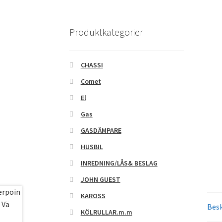
Produktkategorier
CHASSI
Comet
El
Gas
GASDÄMPARE
HUSBIL
INREDNING/LÅS& BESLAG
JOHN GUEST
KAROSS
Besk
KÖLRULLAR.m.m