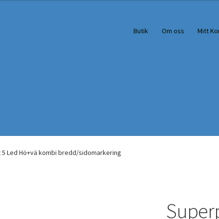
Butik
Om oss
Mitt Ko
 5 Led Hö+vä kombi bredd/sidomarkering
Superp