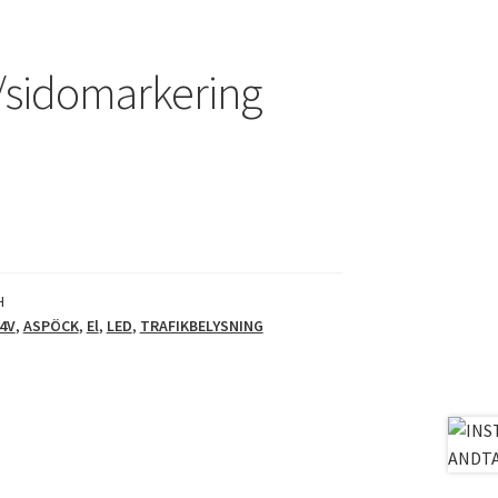
sidomarkering
H
4V
,
ASPÖCK
,
El
,
LED
,
TRAFIKBELYSNING