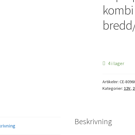
kombi
bredd/
4 i lager
Artikelnr:
CE-8096
Kategorier:
12V
,
2
Beskrivning
rivning