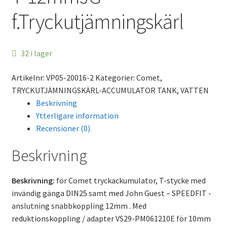
f.Tryckutjämningskärl
32 i lager
Artikelnr:
VP05-20016-2
Kategorier:
Comet
,
TRYCKUTJÄMNINGSKÄRL-ACCUMULATOR TANK
,
VATTEN
Beskrivning
Ytterligare information
Recensioner (0)
Beskrivning
Beskrivning:
för Comet tryckackumulator, T-stycke med
invändig gänga DIN25 samt med John Guest – SPEEDFIT -
anslutning snabbkoppling 12mm . Med
reduktionskoppling / adapter VS29-PM061210E för 10mm