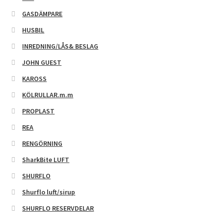
GASDÄMPARE
HUSBIL
INREDNING/LÅS& BESLAG
JOHN GUEST
KAROSS
KÖLRULLAR.m.m
PROPLAST
REA
RENGÖRNING
SharkBite LUFT
SHURFLO
Shurflo luft/sirup
SHURFLO RESERVDELAR