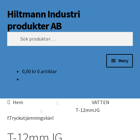
Hiltmann Industri
Hoppa
Hoppa
Sök
till
till
produkter AB
navigering
innehåll
Sök
efter:
Meny
0,00
kr
0 artiklar
Butik
Om oss
Hem
VATTEN
Mitt Konto
T-12mmJG
f.Tryckutjämningskärl
T-12mmJG