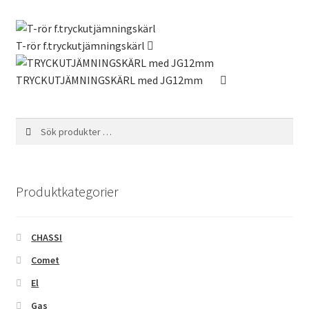
T-rör f.tryckutjämningskärl
TRYCKUTJÄMNINGSKÄRL med JG12mm
Sök
Sök
efter:
Produktkategorier
CHASSI
Comet
El
Gas