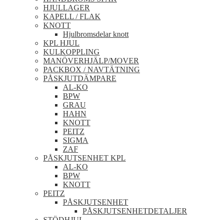
HJULLAGER
KAPELL / FLAK
KNOTT
Hjulbromsdelar knott
KPL HJUL
KULKOPPLING
MANÖVERHJÄLP/MOVER
PACKBOX / NAVTÄTNING
PÅSKJUTDÄMPARE
AL-KO
BPW
GRAU
HAHN
KNOTT
PEITZ
SIGMA
ZAF
PÅSKJUTSENHET KPL
AL-KO
BPW
KNOTT
PEITZ
PÅSKJUTSENHET
PÅSKJUTSENHETDETALJER
STÖDHJUL