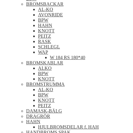
BROMSBACKAR
AL-KO
AVONRIDE
BPW
HAHN
KNOTT
PEITZ
RASK
SCHLEGL
WAP
W 184 RS 180*40
BROMSKABLAR
ALKO
BPW
KNOTT
BROMSTRUMMA
AL-KO
BPW
KNOTT
PEITZ
DAMASK-BÄLG
DRAGRÖR
HAHN
HJULBROMSDELAR f. HAH
HANDBROMS SPAK