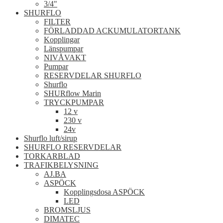
3/4"
SHURFLO
FILTER
FÖRLADDAD ACKUMULATORTANK
Kopplingar
Länspumpar
NIVÅVAKT
Pumpar
RESERVDELAR SHURFLO
Shurflo
SHURflow Marin
TRYCKPUMPAR
12 v
230 v
24v
Shurflo luft/sirup
SHURFLO RESERVDELAR
TORKARBLAD
TRAFIKBELYSNING
AJ.BA
ASPÖCK
Kopplingsdosa ASPÖCK
LED
BROMSLJUS
DIMATEC