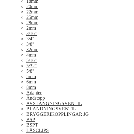
18mm
20mm
22mm
25mm
28mm
2mm
3/16"
3/4"
3/8"
32mm
4mm
5/16"
5/32"
5/8"
5mm
6mm
8mm
Adapter
Ändstopp
AVSTÄNGNINGSVENTIL
BLANDNINGSVENTIL
BRYGGERIKOPPLINGAR JG
BSP
BSPT
LÅSCLIPS