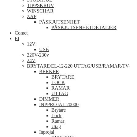
TIPPSKRUV
WINSCHAR
ZAF
PÅSKJUTSENHET
PÅSKJUTSENHETDETALJER
Comet
El
12V
USB
220V-230v
24V
BRYTARE/EL-12-220 UTTAG/USB/RAMAR/TV
BERKER
BRYTARE
LOCK
RAMAR
UTTAG
DIMMER
INPPROJAL 20000
Brytare
Lock
Ramar
Utag
Inprojal