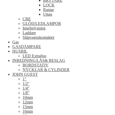
BRYTARE
LOCK
Ramar
Uttag
CBE
GLÖD/LEDLAMPOR
Innebelysning
Laddare
Släpvagnskontakter
Gas
GASDÄMPARE
HUSBIL
LED Extraljus
INREDNING/LÅS& BESLAG
BORDSTATIV
NYCKLAR & CYLINDER
JOHN GUEST
1"
1/2"
1/4"
1/8"
10mm
12mm
15mm
16mm