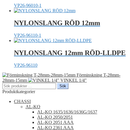
VP26-96010-1
NYLONSLANG RÖD 12mm
VP26-96110-1
NYLONSLANG 12mm RÖD-LLDPE
VP26-96110
Förminskning T-28mm-
28mm-15mm
VINKEL 1/4"
Sök
Sök
efter:
Produktkategorier
CHASSI
AL-KO
AL-KO 1635/1636/1636G/1637
AL-KO 2050/2051
AL-KO 2051 AAA
AL-KO 2361 AAA