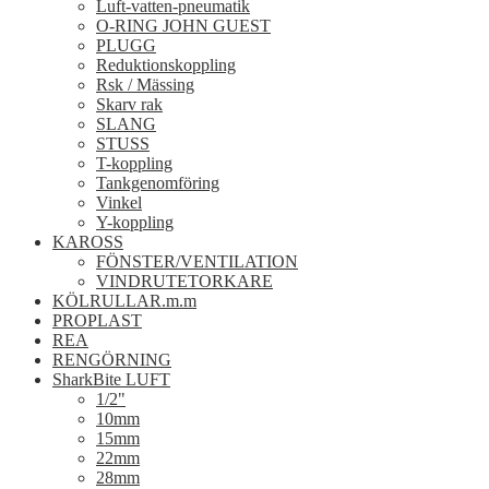
Luft-vatten-pneumatik
O-RING JOHN GUEST
PLUGG
Reduktionskoppling
Rsk / Mässing
Skarv rak
SLANG
STUSS
T-koppling
Tankgenomföring
Vinkel
Y-koppling
KAROSS
FÖNSTER/VENTILATION
VINDRUTETORKARE
KÖLRULLAR.m.m
PROPLAST
REA
RENGÖRNING
SharkBite LUFT
1/2"
10mm
15mm
22mm
28mm